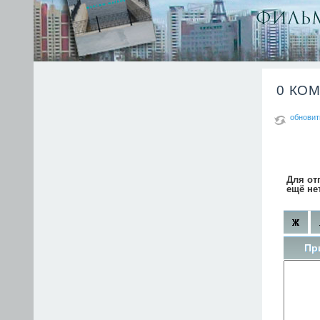
0 КО
обновит
Для от
ещё не
Пр