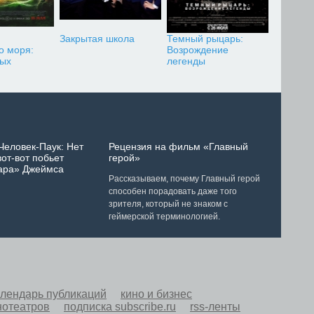
Закрытая школа
Темный рыцарь:
о моря:
Возрождение
ных
легенды
Человек-Паук: Нет
Рецензия на фильм «Главный
от-вот побьет
герой»
ара» Джеймса
Рассказываем, почему Главный герой
способен порадовать даже того
зрителя, который не знаком с
геймерской терминологией.
алендарь публикаций
кино и бизнес
нотеатров
подписка subscribe.ru
rss-ленты