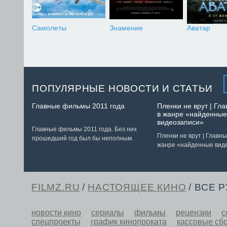
Самолеты
Знамение
Аватар
ПОПУЛЯРНЫЕ НОВОСТИ И СТАТЬИ
Главные фильмы 2011 года
Пленки не врут | Г
в жанре «найденные
видеозаписи»
Главные фильмы 2011 года. Без них
Пленки не врут | Главн
прошедший год был бы неполным.
жанре «найденные вид
FILMZ.RU
/
НАСТОЯЩЕЕ КИНО
/ ВСЕ 
новости кино
сериалы
фильмы
рецензии
с
спецпроекты
график кинопроката
кассовые сб