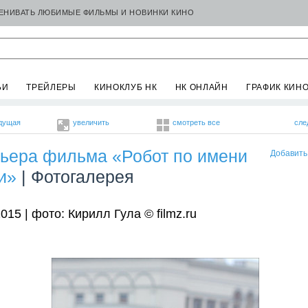
ЦЕНИВАТЬ ЛЮБИМЫЕ ФИЛЬМЫ И НОВИНКИ КИНО
ЬИ
ТРЕЙЛЕРЫ
КИНОКЛУБ НК
НК ОНЛАЙН
ГРАФИК КИН
дущая
увеличить
смотреть все
сле
ьера фильма «Робот по имени
Добавить
и»
| Фотогалерея
015 | фото: Кирилл Гула © filmz.ru