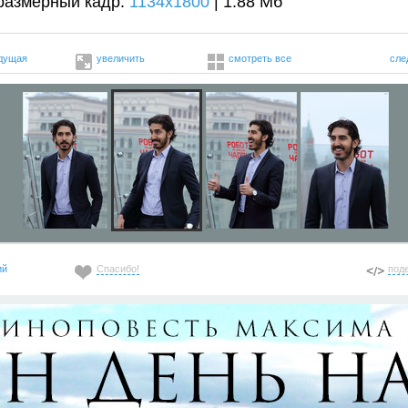
размерный кадр:
1134x1800
| 1.88 Мб
дущая
увеличить
смотреть все
сле
ий
Спасибо!
под