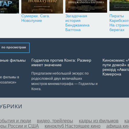
Сумерки. Сага.
Загадочная
Пираты
Новолуние
история
Карибског
Бенджамина
На стран
Баттона
берегах
по просмотрам
лавные фильмы
Годзилла против Конга: Размер
Кинокомикс «
имеет значение
пути домой» в
рекорд «Ават
Предлагаем небольшой экскурс по
Кэмерона
ые фильмы в
родословной двух величайших
еозаписи»
монстров кинематографа — Годзиллы и
Конга.
РУБРИКИ
обытия и люди
видео, трейлеры
кадры из фильмов
к
оры России и США
киноклуб Настоящее кино
афиша ки