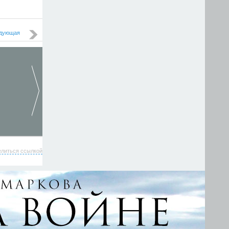
дующая
елиться ссылкой