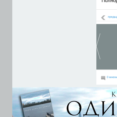
Полно
преды
0 мнен