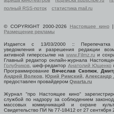
афиша кинотеатров
подписка subscribe.ru
r
полный RSS-поток
статистика mail.ru
© COPYRIGHT 2000-2026
Настоящее кино
Размещение рекламы
Издается с 13/03/2000 :: Перепечатка
уведомления и разрешения редакции воз
активной гиперссылке на
www.Filmz.ru
и сохра
Главный редактор онлайн-журнала Настоя
Голубчиков
, шеф-редактор
Анатолий Ющенко
Программирование
Вячеслав Скопюк
,
Дмит
Андрей Волков
,
Юрий Римский
,
Александр 
предоставлен провайдером
Qwarta.ru
Журнал "про Настоящее кино" зарегистрир
службой по надзору за соблюдением законод
массовых коммуникаций и охране культ
Свидетельство ПИ № 77-18412 от 27 сентября 2