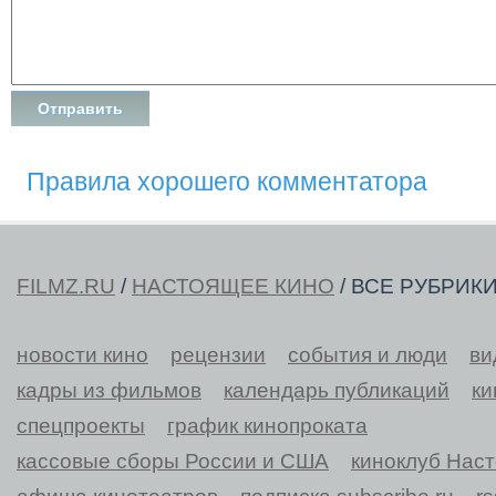
Правила хорошего комментатора
FILMZ.RU
/
НАСТОЯЩЕЕ КИНО
/ ВСЕ РУБРИК
новости кино
рецензии
события и люди
ви
кадры из фильмов
календарь публикаций
ки
спецпроекты
график кинопроката
кассовые сборы России и США
киноклуб Нас