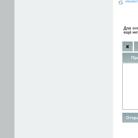
обновит
Для от
ещё не
Пр