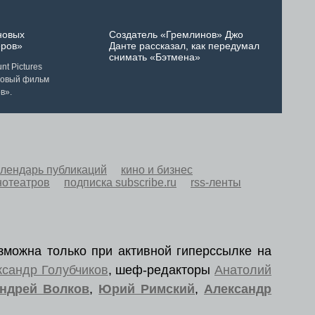
новых
Создатель «Гремлинов» Джо
ров»
Данте рассказал, как передумал
снимать «Бэтмена»
t Pictures
новый фильм
в».
алендарь публикаций
кино и бизнес
нотеатров
подписка subscribe.ru
rss-ленты
зможна только при активной гиперссылке на
ксандр Голубчиков
, шеф-редакторы
Анатолий
ндрей Волков
,
Юрий Римский
,
Александр