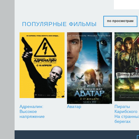
по просмотрам
ПОПУЛЯРНЫЕ ФИЛЬМЫ
Адреналин:
Аватар
Пираты
Высокое
Карибского
напряжение
На странны
берегах