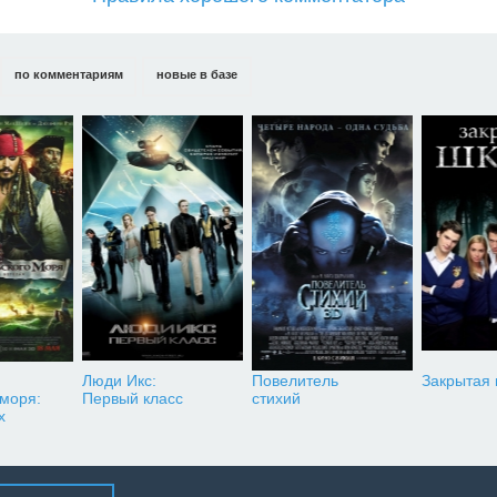
по комментариям
новые в базе
Люди Икс:
Повелитель
Закрытая
 моря:
Первый класс
стихий
х