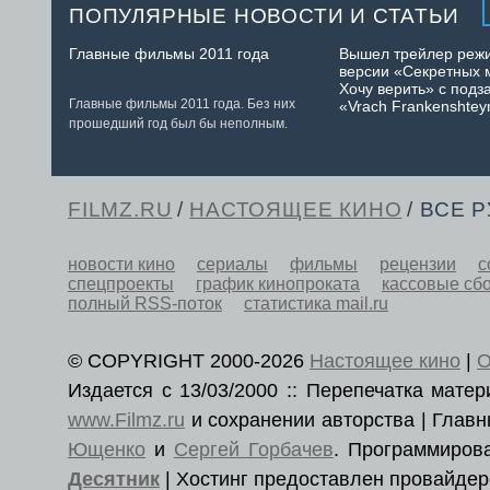
ПОПУЛЯРНЫЕ НОВОСТИ И СТАТЬИ
Главные фильмы 2011 года
Вышел трейлер реж
версии «Секретных 
Хочу верить» с подз
Главные фильмы 2011 года. Без них
«Vrach Frankenshtey
прошедший год был бы неполным.
FILMZ.RU
/
НАСТОЯЩЕЕ КИНО
/ ВСЕ 
новости кино
сериалы
фильмы
рецензии
с
спецпроекты
график кинопроката
кассовые сб
полный RSS-поток
статистика mail.ru
© COPYRIGHT 2000-2026
Настоящее кино
|
О
Издается с 13/03/2000 :: Перепечатка мат
www.Filmz.ru
и сохранении авторства | Гла
Ющенко
и
Сергей Горбачев
. Программиро
Десятник
| Хостинг предоставлен провайде