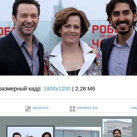
размерный кадр:
1800x1200
| 2.28 Мб
увеличить
смотреть все
сле