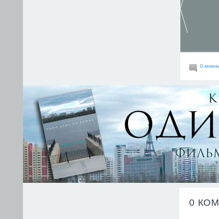
0 мнен
0 КО