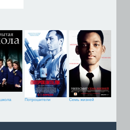
 школа
Потрошители
Семь жизней