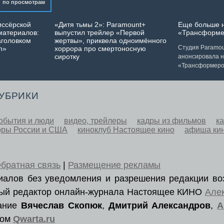
по просмотрам
иссёрской
«Дитя тьмы 2»: Paramount+
Еще больше 
материалов:
выпустил трейлер «Первой
«Трансформе
аголовком
жертвы», приквела одноимённого
Студия Paramoun
n»
хоррора про смертоносную
сиротку
анонсировала 
«Трансформеро
РУБРИКИ
обытия и люди
видео, трейлеры
кадры из фильмов
к
оры России и США
киноклуб Настоящее кино
афиша ки
братная связь
|
Размещение рекламы
ериалов без уведомления и разрешения редакции во
вный редактор онлайн-журнала Настоящее КИНО
Але
вание
Вячеслав Скопюк
,
Дмитрий Александров
,
А
ром
Qwarta.ru