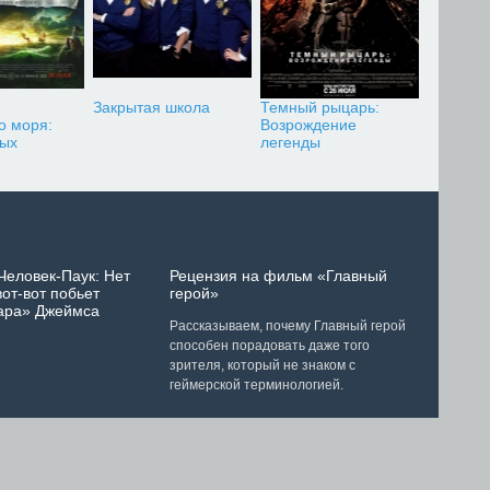
Закрытая школа
Темный рыцарь:
о моря:
Возрождение
ных
легенды
Человек-Паук: Нет
Рецензия на фильм «Главный
от-вот побьет
герой»
ара» Джеймса
Рассказываем, почему Главный герой
способен порадовать даже того
зрителя, который не знаком с
геймерской терминологией.