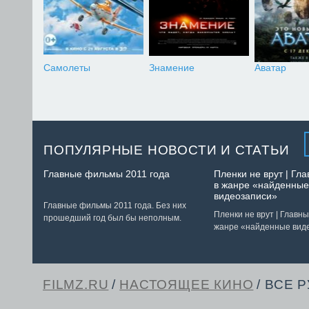
Самолеты
Знамение
Аватар
ПОПУЛЯРНЫЕ НОВОСТИ И СТАТЬИ
Главные фильмы 2011 года
Пленки не врут | Г
в жанре «найденные
видеозаписи»
Главные фильмы 2011 года. Без них
Пленки не врут | Главн
прошедший год был бы неполным.
жанре «найденные вид
FILMZ.RU
/
НАСТОЯЩЕЕ КИНО
/ ВСЕ 