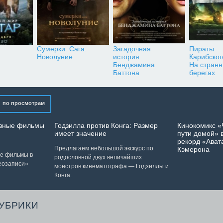
Сумерки. Сага.
Загадочная
Пираты
Новолуние
история
Карибског
Бенджамина
На стран
Баттона
берегах
по просмотрам
лавные фильмы
Годзилла против Конга: Размер
Кинокомикс «
имеет значение
пути домой» в
рекорд «Ават
Предлагаем небольшой экскурс по
Кэмерона
ые фильмы в
родословной двух величайших
еозаписи»
монстров кинематографа — Годзиллы и
Конга.
РУБРИКИ