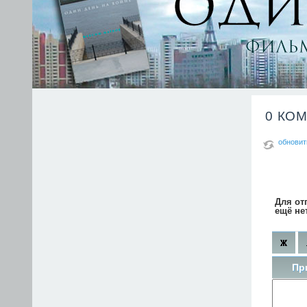
0 КО
обновит
Для от
ещё не
Пр