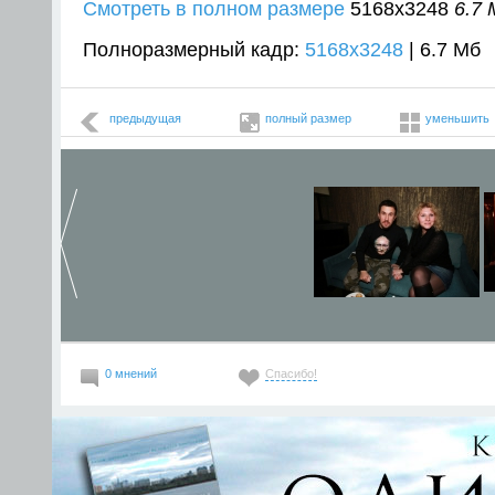
Смотреть в полном размере
5168
x
3248
6.7 
Полноразмерный кадр:
5168x3248
| 6.7 Мб
предыдущая
полный размер
уменьшить
0 мнений
Спасибо!