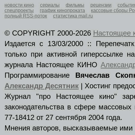
новости кино
сериалы
фильмы
рецензии
событи
спецпроекты
график кинопроката
кассовые сборы Р
полный RSS-поток
статистика mail.ru
© COPYRIGHT 2000-2026
Настоящее 
Издается с 13/03/2000 :: Перепеча
только при активной гиперссылке н
журнала Настоящее КИНО
Александ
Программирование
Вячеслав Скоп
Александр Десятник
| Хостинг пред
Журнал "про Настоящее кино" зар
законодательства в сфере массовых 
77-18412 от 27 сентября 2004 года.
Мнения авторов, высказываемые ими в