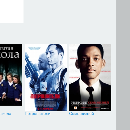
 школа
Потрошители
Семь жизней