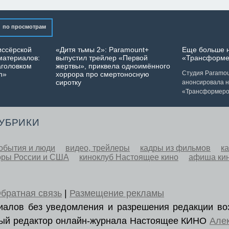
по просмотрам
иссёрской
«Дитя тьмы 2»: Paramount+
Еще больше 
материалов:
выпустил трейлер «Первой
«Трансформе
аголовком
жертвы», приквела одноимённого
Студия Paramoun
n»
хоррора про смертоносную
сиротку
анонсировала 
«Трансформеро
РУБРИКИ
обытия и люди
видео, трейлеры
кадры из фильмов
к
оры России и США
киноклуб Настоящее кино
афиша ки
братная связь
|
Размещение рекламы
ериалов без уведомления и разрешения редакции во
вный редактор онлайн-журнала Настоящее КИНО
Але