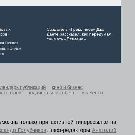
новых
Создатель «Гремлинов» Джо
ров»
Данте рассказал, как передумал
снимать «Бэтмена»
t Pictures
новый фильм
в».
алендарь публикаций
кино и бизнес
нотеатров
подписка subscribe.ru
rss-ленты
зможна только при активной гиперссылке на
ксандр Голубчиков
, шеф-редакторы
Анатолий