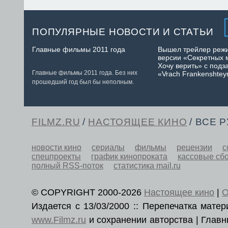
ПОПУЛЯРНЫЕ НОВОСТИ И СТАТЬИ
Главные фильмы 2011 года
Вышел трейлер реж
версии «Секретных 
Хочу верить» с подз
Главные фильмы 2011 года. Без них
«Vrach Frankenshtey
прошедший год был бы неполным.
FILMZ.RU
/
НАСТОЯЩЕЕ КИНО
/ ВСЕ 
новости кино
сериалы
фильмы
рецензии
с
спецпроекты
график кинопроката
кассовые сб
полный RSS-поток
статистика mail.ru
© COPYRIGHT 2000-2026
Настоящее кино
|
О
Издается с 13/03/2000 :: Перепечатка мат
www.Filmz.ru
и сохранении авторства | Гла