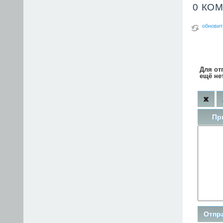
0 КО
обновит
Для от
ещё не
Пр