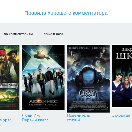
Правила хорошего комментатора
по комментариям
новые в базе
Люди Икс:
Повелитель
Закрытая
 моря:
Первый класс
стихий
х