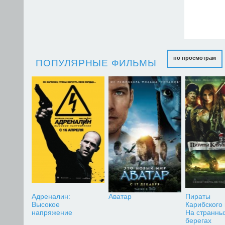
по просмотрам
ПОПУЛЯРНЫЕ ФИЛЬМЫ
Адреналин:
Аватар
Пираты
Высокое
Карибского
напряжение
На странны
берегах