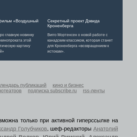
 фильм «Воздушный
Секретный проект Дэвида
Кроненберга
ро главную новинку
Вигго Мортенсен о новой работе с
 кинопроката этой
канадским классиком, которая станет
тическую картину
для Кроненберга «возвращением к
й»
истокам».
алендарь публикаций
кино и бизнес
нотеатров
подписка subscribe.ru
rss-ленты
зможна только при активной гиперссылке на
ксандр Голубчиков
, шеф-редакторы
Анатолий
ндрей Волков
,
Юрий Римский
,
Александр