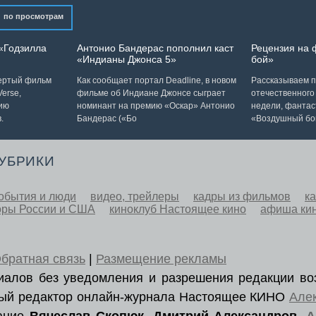
по просмотрам
«Годзилла
Антонио Бандерас пополнил каст
Рецензия на
«Индианы Джонса 5»
бой»
вертый фильм
Как сообщает портал Deadline, в новом
Рассказываем п
erse,
фильме об Индиане Джонсе сыграет
отечественного
ию
номинант на премию «Оскар» Антонио
недели, фантас
.
Бандерас («Бо
«Воздушный бо
РУБРИКИ
обытия и люди
видео, трейлеры
кадры из фильмов
к
оры России и США
киноклуб Настоящее кино
афиша ки
братная связь
|
Размещение рекламы
ериалов без уведомления и разрешения редакции во
вный редактор онлайн-журнала Настоящее КИНО
Але
вание
Вячеслав Скопюк
,
Дмитрий Александров
,
А