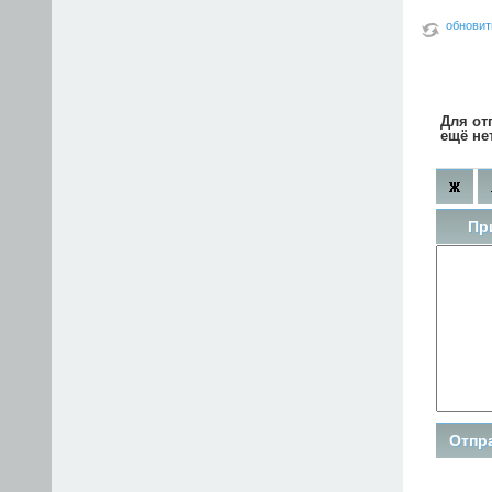
обновит
Для от
ещё не
Пр