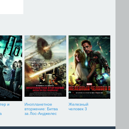
тер и
Инопланетное
Железный
вторжение: Битва
человек 3
а
за Лос-Анджелес