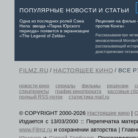
ПОПУЛЯРНЫЕ НОВОСТИ И СТАТЬИ
Одна из последних ролей Сэма
Рецензия на фильм 
Нила: звезда «Парка Юрского
против Конга»
периода» появится в экранизации
Рассказываем про чет
«The Legend of Zelda»
киновселенной MonsterV
рассказывающий истор
доисторических титанов
FILMZ.RU
/
НАСТОЯЩЕЕ КИНО
/ ВСЕ 
новости кино
сериалы
фильмы
рецензии
с
спецпроекты
график кинопроката
кассовые сб
полный RSS-поток
статистика mail.ru
© COPYRIGHT 2000-2026
Настоящее кино
|
О
Издается с 13/03/2000 :: Перепечатка мат
www.Filmz.ru
и сохранении авторства | Гла
Ющенко
и
Сергей Горбачев
. Программиро