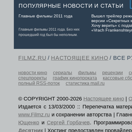
ПОПУЛЯРНЫЕ НОВОСТИ И СТАТЬИ
Главные фильмы 2011 года
Вышел трейлер реж
версии «Секретных 
Хочу верить» с подз
Главные фильмы 2011 года. Без них
«Vrach Frankenshtey
прошедший год был бы неполным.
FILMZ.RU
/
НАСТОЯЩЕЕ КИНО
/ ВСЕ 
новости кино
сериалы
фильмы
рецензии
с
спецпроекты
график кинопроката
кассовые сб
полный RSS-поток
статистика mail.ru
© COPYRIGHT 2000-2026
Настоящее кино
|
О
Издается с 13/03/2000 :: Перепечатка мат
www.Filmz.ru
и сохранении авторства | Гла
Ющенко
и
Сергей Горбачев
. Программиро
Десятник
| Хостинг предоставлен провайде