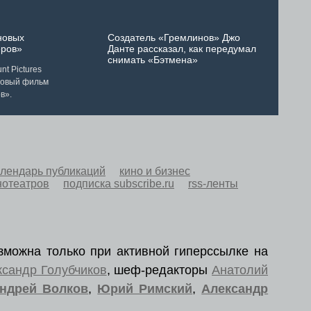
новых
Создатель «Гремлинов» Джо
ров»
Данте рассказал, как передумал
снимать «Бэтмена»
t Pictures
новый фильм
в».
алендарь публикаций
кино и бизнес
нотеатров
подписка subscribe.ru
rss-ленты
зможна только при активной гиперссылке на
ксандр Голубчиков
, шеф-редакторы
Анатолий
ндрей Волков
,
Юрий Римский
,
Александр