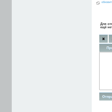
обновит
Для от
ещё не
Пр