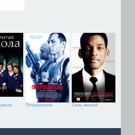
 школа
Потрошители
Семь жизней