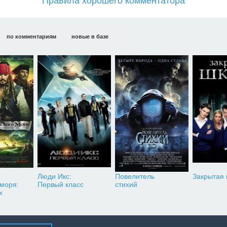
Правила хорошего комментатора
по комментариям
новые в базе
Люди Икс:
Повелитель
Закрытая
 моря:
Первый класс
стихий
х