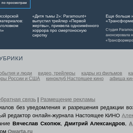
по просмотрам
иссёрской
«Дитя тьмы 2»: Paramount+
Еще больше 
материалов:
выпустил трейлер «Первой
«Трансформе
аголовком
жертвы», приквела одноимённого
Студия Paramoun
n»
хоррора про смертоносную
сиротку
анонсировала 
«Трансформеро
РУБРИКИ
обытия и люди
видео, трейлеры
кадры из фильмов
к
оры России и США
киноклуб Настоящее кино
афиша ки
братная связь
|
Размещение рекламы
ериалов без уведомления и разрешения редакции во
вный редактор онлайн-журнала Настоящее КИНО
Але
вание
Вячеслав Скопюк
,
Дмитрий Александров
,
А
ром
Qwarta.ru