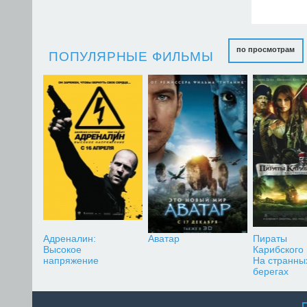
по просмотрам
ПОПУЛЯРНЫЕ ФИЛЬМЫ
Адреналин:
Аватар
Пираты
Высокое
Карибского
напряжение
На странны
берегах