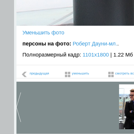
Уменьшить фото
персоны на фото:
Роберт Дауни-мл.
.
Полноразмерный кадр:
1101x1800
| 1.22 Мб
предыдущая
уменьшить
смотреть в