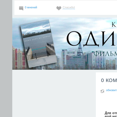
0 мнений
Спасибо!
0 КО
обновит
Для от
ещё не