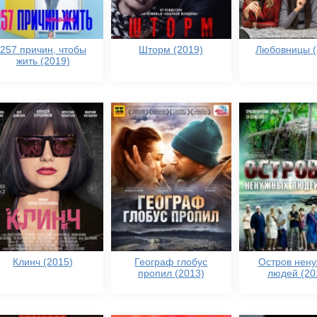
257 причин, чтобы
Шторм (2019)
Любовницы (
жить (2019)
Клинч (2015)
Географ глобус
Остров нен
пропил (2013)
людей (20