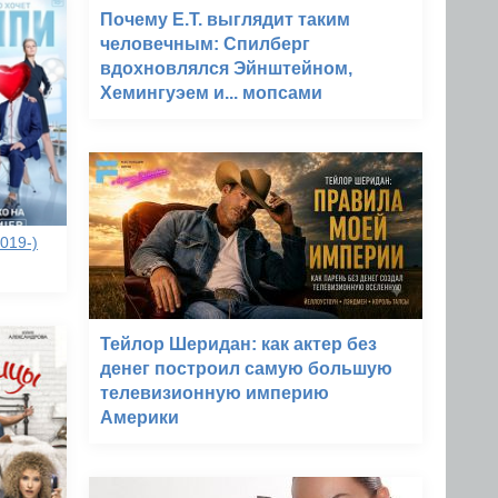
Почему E.T. выглядит таким
человечным: Спилберг
вдохновлялся Эйнштейном,
Хемингуэем и... мопсами
019-)
Тейлор Шеридан: как актер без
денег построил самую большую
телевизионную империю
Америки