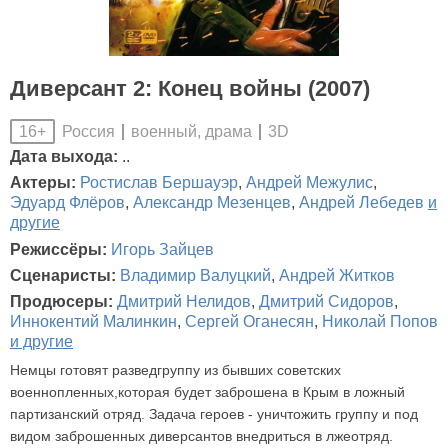
Диверсант 2: Конец войны (2007)
Россия
военный, драма
3D
16+
Дата выхода:
..
Актеры:
Ростислав Бершауэр
,
Андрей Межулис
,
Эдуард Флёров
,
Александр Мезенцев
,
Андрей Лебедев
и
другие
Режиссёры:
Игорь Зайцев
Сценаристы:
Владимир Валуцкий
,
Андрей Житков
Продюсеры:
Дмитрий Нелидов
,
Дмитрий Сидоров
,
Иннокентий Малинкин
,
Сергей Оганесян
,
Николай Попов
и другие
Немцы готовят разведгруппу из бывших советских
военнопленных,которая будет заброшена в Крым в ложный
партизанский отряд. Задача героев - уничтожить группу и под
видом заброшенных диверсантов внедриться в лжеотряд.