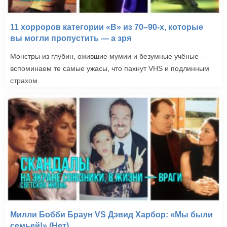
11 хорроров категории «B» из 70–90-х, которые
вы могли пропустить — а зря
Монстры из глубин, ожившие мумии и безумные учёные —
вспоминаем те самые ужасы, что пахнут VHS и подлинным
страхом
Милли Бобби Браун VS Дэвид Харбор: «Мы были
семьей!» (Нет)