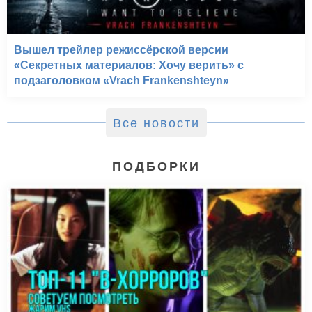
Вышел трейлер режиссёрской версии
«Секретных материалов: Хочу верить» с
подзаголовком «Vrach Frankenshteyn»
Все новости
ПОДБОРКИ