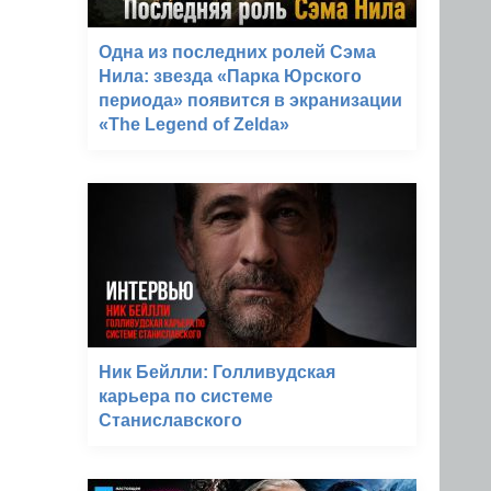
Одна из последних ролей Сэма
Нила: звезда «Парка Юрского
периода» появится в экранизации
«The Legend of Zelda»
Ник Бейлли: Голливудская
карьера по системе
Станиславского