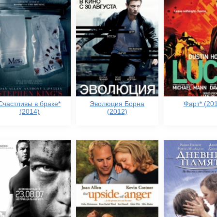
Счастливы в браке*
Эволюция Борна
Фарт* (201
(2014)
(2012)