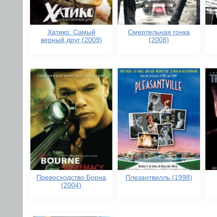
Хатико: Самый
Смертельная гонка
верный друг (2009)
(2008)
Превосходство Борна
Плезантвилль (1998)
(2004)