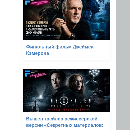
Финальный фильм Джеймса
Кэмерона
Вышел трейлер режиссёрской
версии «Секретных материалов: