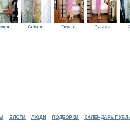
ачать
Скачать
Скачать
Скачать
С
Ы
БЛОГИ
ЛЮДИ
ПОДБОРКИ
КАЛЕНДАРЬ ПУБЛ