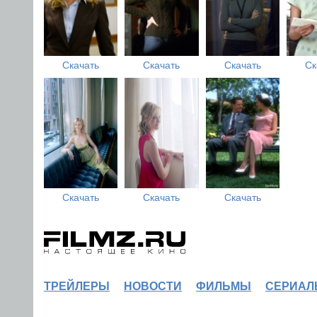
Скачать
Скачать
Скачать
Ск
Скачать
Скачать
Скачать
ТРЕЙЛЕРЫ
НОВОСТИ
ФИЛЬМЫ
СЕРИАЛ