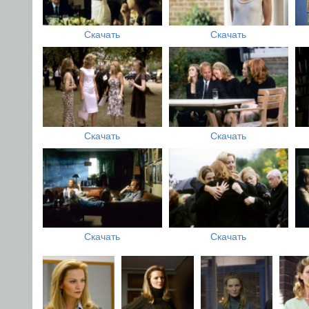
Скачать
Скачать
Скачать
Скачать
Скачать
Скачать