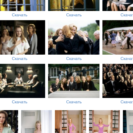
Скачать
Скачать
Скача
Скачать
Скачать
Скача
Скачать
Скачать
Скача