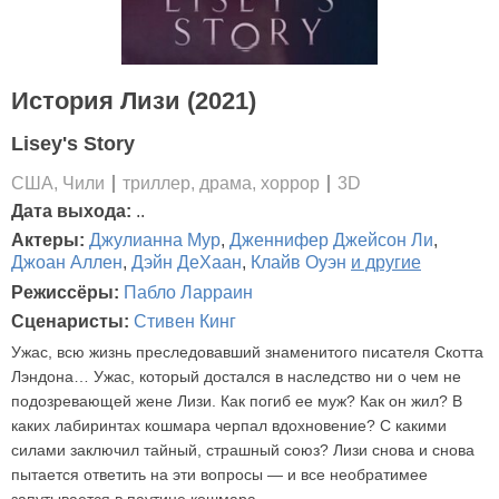
История Лизи (2021)
Lisey's Story
США, Чили
триллер, драма, хоррор
3D
Дата выхода:
..
Актеры:
Джулианна Мур
,
Дженнифер Джейсон Ли
,
Джоан Аллен
,
Дэйн ДеХаан
,
Клайв Оуэн
и другие
Режиссёры:
Пабло Ларраин
Сценаристы:
Стивен Кинг
Ужас, всю жизнь преследовавший знаменитого писателя Скотта
Лэндона… Ужас, который достался в наследство ни о чем не
подозревающей жене Лизи. Как погиб ее муж? Как он жил? В
каких лабиринтах кошмара черпал вдохновение? С какими
силами заключил тайный, страшный союз? Лизи снова и снова
пытается ответить на эти вопросы — и все необратимее