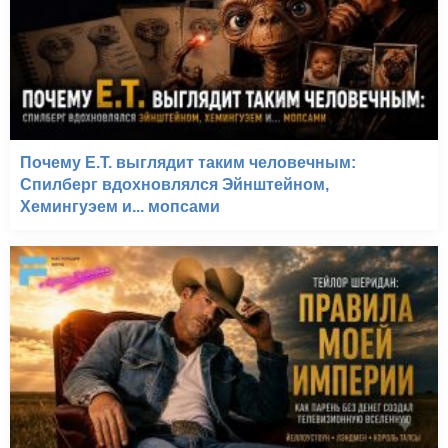
Почему E.T. выглядит таким человечным:
Спилберг вдохновлялся Эйнштейном,
Хемингуэем и... мопсами