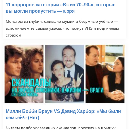
11 хорроров категории «B» из 70–90-х, которые
вы могли пропустить — а зря
Монстры из глубин, ожившие мумии и безумные учёные —
вспоминаем те самые ужасы, что пахнут VHS и подлинным
страхом
Милли Бобби Браун VS Дэвид Харбор: «Мы были
семьей!» (Нет)
Читаем подборку зведных скандалов, похожих на шумиху