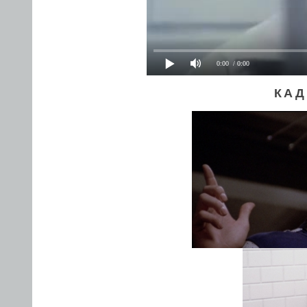
0:00
/ 0:00
КАД