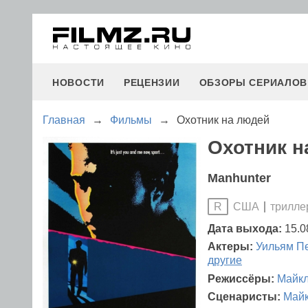
НОВОСТИ
РЕЦЕНЗИИ
ОБЗОРЫ СЕРИАЛОВ
Главная
→
Фильмы
→
Охотник на людей
Охотник н
Manhunter
США
трилле
R
Дата выхода:
15.0
Актеры:
Уильям П
другие
Режиссёры:
Майк
Сценаристы:
Май