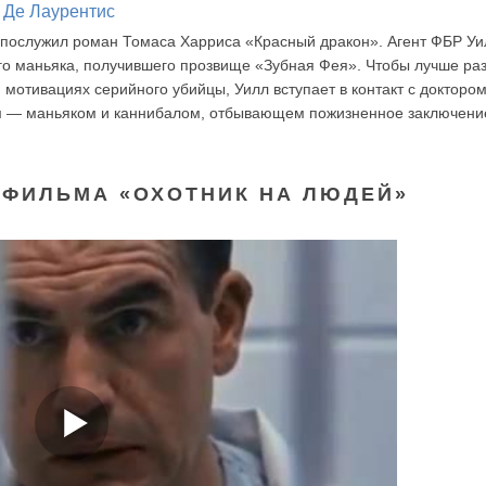
 Де Лаурентис
послужил роман Томаса Харриса «Красный дракон». Агент ФБР Уи
го маньяка, получившего прозвище «Зубная Фея». Чтобы лучше ра
 мотивациях серийного убийцы, Уилл вступает в контакт с докторо
 — маньяком и каннибалом, отбывающем пожизненное заключени
 ФИЛЬМА «ОХОТНИК НА ЛЮДЕЙ»