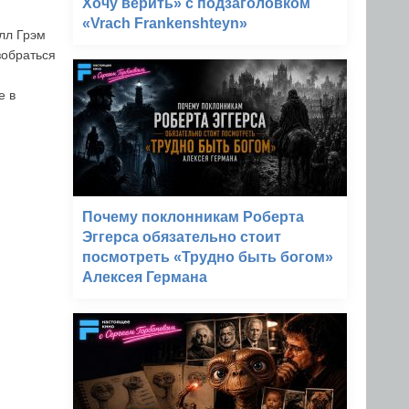
Хочу верить» с подзаголовком
«Vrach Frankenshteyn»
лл Грэм
зобраться
м
е в
Почему поклонникам Роберта
Эггерса обязательно стоит
посмотреть «Трудно быть богом»
Алексея Германа