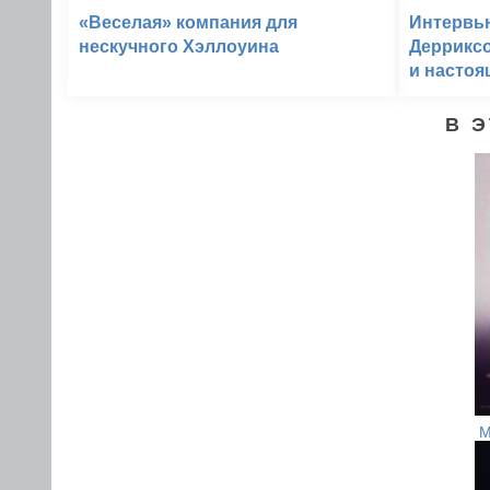
«Веселая» компания для
Интервь
нескучного Хэллоуина
Дерриксо
и настоя
В 
М