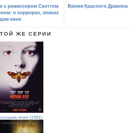
ю с режиссером Скоттом
Время Красного Дракона
ном: о хоррорах, эпиках
щем кино
ЭТОЙ ЖЕ СЕРИИ
олчание ягнят (1991)