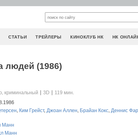
СТАТЬИ
ТРЕЙЛЕРЫ
КИНОКЛУБ НК
НК ОНЛАЙ
а людей (1986)
р, криминальный
3D
119 мин.
8.1986
етерсен
,
Ким Грейст
,
Джоан Аллен
,
Брайан Кокс
,
Деннис Фа
л Манн
кл Манн