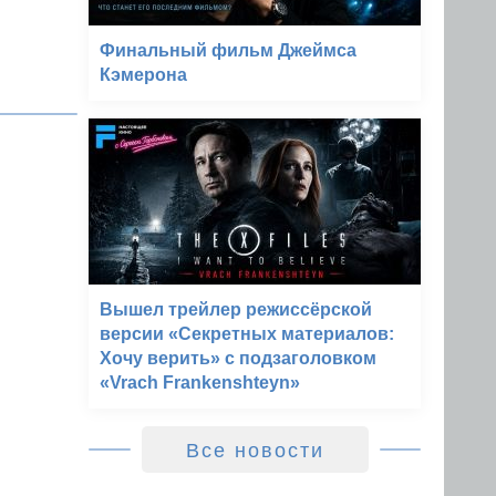
Финальный фильм Джеймса
Кэмерона
Вышел трейлер режиссёрской
версии «Секретных материалов:
Хочу верить» с подзаголовком
«Vrach Frankenshteyn»
Все новости