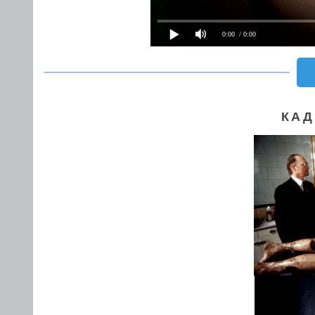
0:00
/ 0:00
КАД