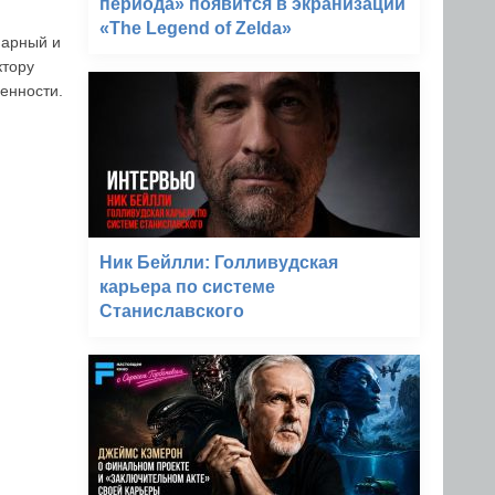
периода» появится в экранизации
«The Legend of Zelda»
нарный и
ктору
енности.
Ник Бейлли: Голливудская
карьера по системе
Станиславского