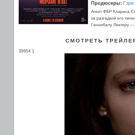
Продюсеры:
Гэри
Агент ФБР Клариса Ст
за разгадкой его лич
Ганнибалу Лектеру —
СМОТРЕТЬ ТРЕЙЛЕ
39954 1