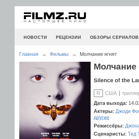
НОВОСТИ
РЕЦЕНЗИИ
ОБЗОРЫ СЕРИАЛОВ
Главная
→
Фильмы
→
Молчание ягнят
Молчание 
Silence of the L
США
трилле
R
Дата выхода:
14.0
Актеры:
Джоди Фо
другие
Режиссёры:
Джон
Сценаристы:
Тед 