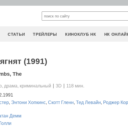
СТАТЬИ
ТРЕЙЛЕРЫ
КИНОКЛУБ НК
НК ОНЛАЙ
ягнят (1991)
ambs, The
р, драма, криминальный
3D
118 мин.
2.1991
стер
,
Энтони Хопкинс
,
Скотт Гленн
,
Тед Левайн
,
Роджер Ко
атан Демм
Толли