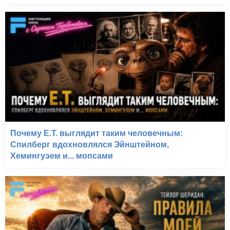
Почему E.T. выглядит таким человечным:
Спилберг вдохновлялся Эйнштейном,
Хемингуэем и... мопсами