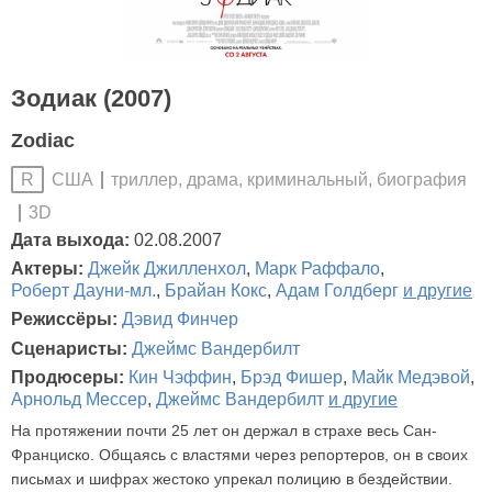
Зодиак (2007)
Zodiac
США
триллер, драма, криминальный, биография
R
3D
Дата выхода:
02.08.2007
Актеры:
Джейк Джилленхол
,
Марк Раффало
,
Роберт Дауни-мл.
,
Брайан Кокс
,
Адам Голдберг
и другие
Режиссёры:
Дэвид Финчер
Сценаристы:
Джеймс Вандербилт
Продюсеры:
Кин Чэффин
,
Брэд Фишер
,
Майк Медэвой
,
Арнольд Мессер
,
Джеймс Вандербилт
и другие
На протяжении почти 25 лет он держал в страхе весь Сан-
Франциско. Общаясь с властями через репортеров, он в своих
письмах и шифрах жестоко упрекал полицию в бездействии.