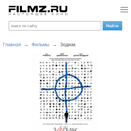
Главная
→
Фильмы
→
Зодиак