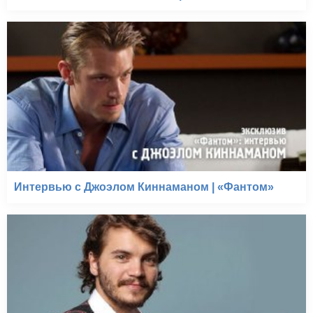
Интервью с Джоэлом Киннаманом | «Фантом»