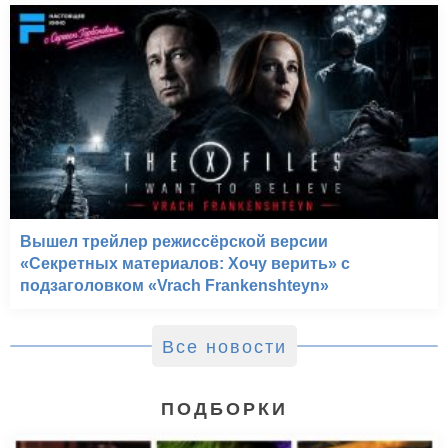
Вышел трейлер режиссёрской версии
«Секретных материалов: Хочу верить» с
подзаголовком «Vrach Frankenshteyn»
Все новости
ПОДБОРКИ