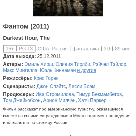
Фантом (2011)
Darkest Hour, The
США, Россия
фантастика
3D
89 мин.
16+
PG-13
Дата выхода:
25.12.2011
Актеры:
Эмиль Хирш
,
Оливия Тирлби
,
Рэйчел Тэйлор
,
Макс Мингелла
,
Юэль Киннаман
и другие
Режиссёры:
Крис Горак
Сценаристы:
Джон Спэйтс
,
Лесли Боэм
Продюсеры:
Ива Стромилова
,
Тимур Бекмамбетов
,
Том Джейкобсон
,
Арнон Милчэн
,
Хатч Паркер
Фильм расскажет про американскую туристку, оказавшуюся
вместе со своими согражданами в Москве в момент нападения
инопланетян на столицу России.