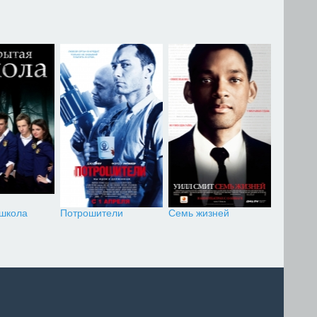
 школа
Потрошители
Семь жизней