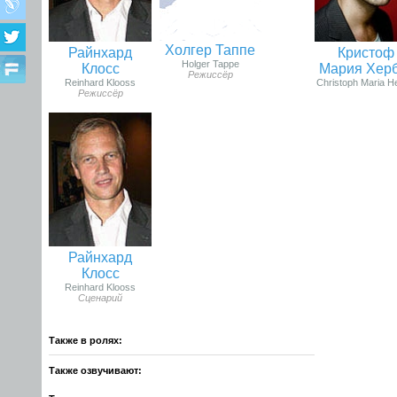
Холгер Таппе
Райнхард
Кристоф
Holger Tappe
Клосс
Мария Хер
Режиссёр
Reinhard Klooss
Christoph Maria H
Режиссёр
Райнхард
Клосс
Reinhard Klooss
Сценарий
Также в ролях:
Также озвучивают: