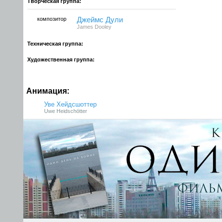
Творческая группа:
композитор
Джеймс Дули
James Dooley
Техническая группа:
Художественная группа:
Анимация:
Уве Хейдсшоттер
Uwe Heidschötter