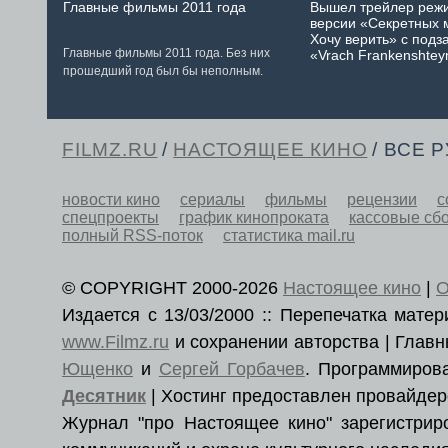
Главные фильмы 2011 года
Вышел трейлер реж
версии «Секретных 
Хочу верить» с подз
Главные фильмы 2011 года. Без них
«Vrach Frankenshtey
прошедший год был бы неполным.
FILMZ.RU
/
НАСТОЯЩЕЕ КИНО
/ ВСЕ 
новости кино
сериалы
фильмы
рецензии
с
спецпроекты
график кинопроката
кассовые сб
полный RSS-поток
статистика mail.ru
© COPYRIGHT 2000-2026
Настоящее кино
|
О
Издается с 13/03/2000 :: Перепечатка мат
www.Filmz.ru
и сохранении авторства | Гла
Ющенко
и
Сергей Горбачев
. Программиро
Десятник
| Хостинг предоставлен провайде
Журнал "про Настоящее кино" зарегистри