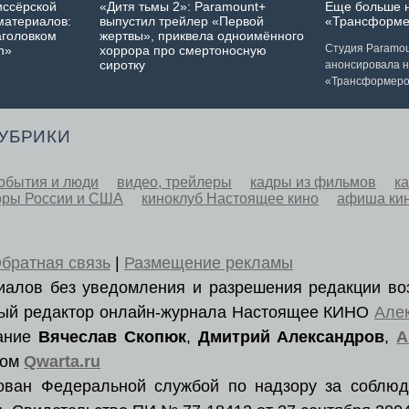
иссёрской
«Дитя тьмы 2»: Paramount+
Еще больше 
материалов:
выпустил трейлер «Первой
«Трансформе
аголовком
жертвы», приквела одноимённого
Студия Paramoun
n»
хоррора про смертоносную
сиротку
анонсировала 
«Трансформеро
РУБРИКИ
обытия и люди
видео, трейлеры
кадры из фильмов
к
оры России и США
киноклуб Настоящее кино
афиша ки
братная связь
|
Размещение рекламы
ериалов без уведомления и разрешения редакции во
вный редактор онлайн-журнала Настоящее КИНО
Але
вание
Вячеслав Скопюк
,
Дмитрий Александров
,
А
ром
Qwarta.ru
рован Федеральной службой по надзору за соблюд