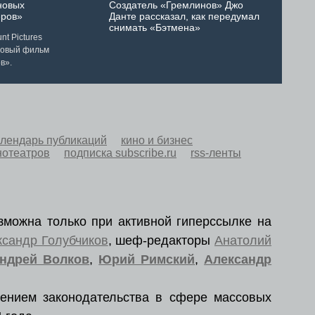
новых
Создатель «Гремлинов» Джо
ров»
Данте рассказал, как передумал
снимать «Бэтмена»
t Pictures
новый фильм
в».
алендарь публикаций
кино и бизнес
нотеатров
подписка subscribe.ru
rss-ленты
зможна только при активной гиперссылке на
ксандр Голубчиков
, шеф-редакторы
Анатолий
ндрей Волков
,
Юрий Римский
,
Александр
ением законодательства в сфере массовых