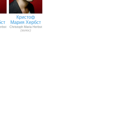
Кристоф
бст
Мария Хербст
erbst
Christoph Maria Herbst
(голос)