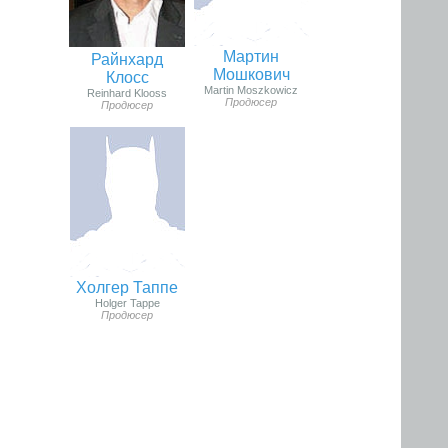
Мартин
Райнхард
Мошкович
Клосс
Martin Moszkowicz
Reinhard Klooss
Продюсер
Продюсер
Холгер Таппе
Holger Tappe
Продюсер