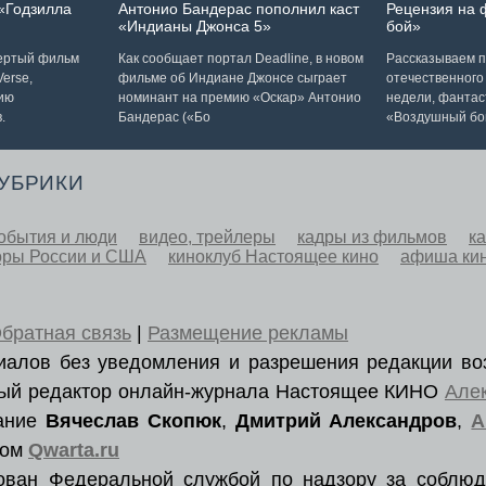
«Годзилла
Антонио Бандерас пополнил каст
Рецензия на
«Индианы Джонса 5»
бой»
вертый фильм
Как сообщает портал Deadline, в новом
Рассказываем п
erse,
фильме об Индиане Джонсе сыграет
отечественного
ию
номинант на премию «Оскар» Антонио
недели, фантас
.
Бандерас («Бо
«Воздушный бо
РУБРИКИ
обытия и люди
видео, трейлеры
кадры из фильмов
к
оры России и США
киноклуб Настоящее кино
афиша ки
братная связь
|
Размещение рекламы
ериалов без уведомления и разрешения редакции во
вный редактор онлайн-журнала Настоящее КИНО
Але
вание
Вячеслав Скопюк
,
Дмитрий Александров
,
А
ром
Qwarta.ru
рован Федеральной службой по надзору за соблюд