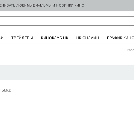
ЦЕНИВАТЬ ЛЮБИМЫЕ ФИЛЬМЫ И НОВИНКИ КИНО
ЬИ
ТРЕЙЛЕРЫ
КИНОКЛУБ НК
НК ОНЛАЙН
ГРАФИК КИН
Росс
льма: