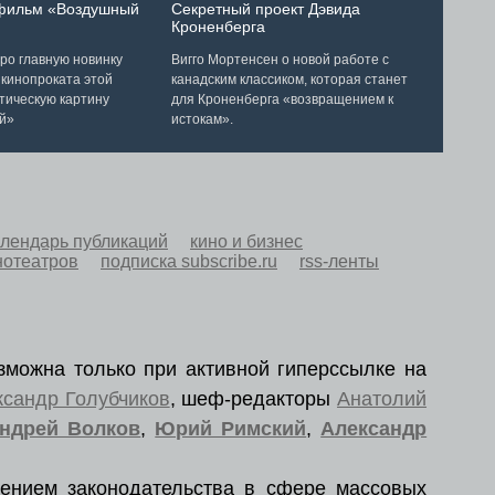
 фильм «Воздушный
Секретный проект Дэвида
Кроненберга
ро главную новинку
Вигго Мортенсен о новой работе с
 кинопроката этой
канадским классиком, которая станет
тическую картину
для Кроненберга «возвращением к
й»
истокам».
алендарь публикаций
кино и бизнес
нотеатров
подписка subscribe.ru
rss-ленты
зможна только при активной гиперссылке на
ксандр Голубчиков
, шеф-редакторы
Анатолий
ндрей Волков
,
Юрий Римский
,
Александр
ением законодательства в сфере массовых