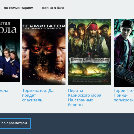
по комментариям
новые в базе
кола
Терминатор: Да
Пираты
Гарри Пот
придет
Карибского моря:
Принц-
спаситель
На странных
полукровк
берегах
по просмотрам