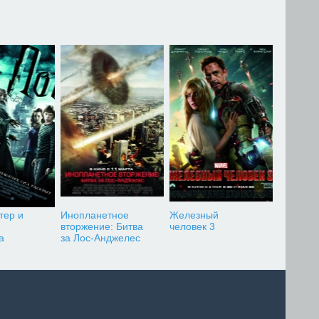
тер и
Инопланетное
Железный
вторжение: Битва
человек 3
а
за Лос-Анджелес