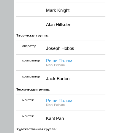
Mark Knight
Alan Hillsden
Творческая группа:
оператор
Joseph Hobbs
композитор
Риши Пэлэм
Rishi Pelham
композитор
Jack Barton
Техническая группа:
монтаж
Риши Пэлэм
Rishi Pelham
монтаж
Kant Pan
Художественная группа: