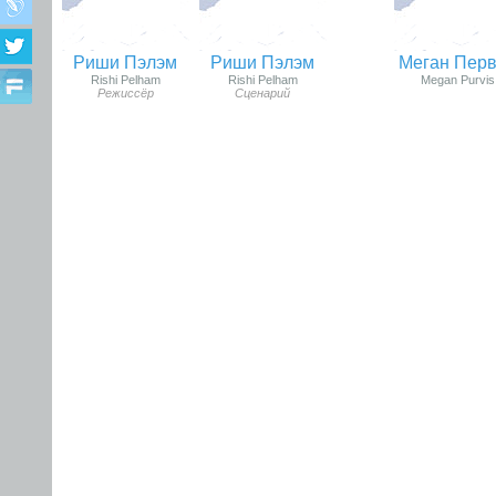
Риши Пэлэм
Риши Пэлэм
Меган Пер
Rishi Pelham
Rishi Pelham
Megan Purvis
Режиссёр
Сценарий