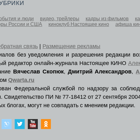
РУБРИКИ
обытия и люди
видео, трейлеры
кадры из фильмов
к
оры России и США
киноклуб Настоящее кино
афиша ки
братная связь
|
Размещение рекламы
ериалов без уведомления и разрешения редакции во
вный редактор онлайн-журнала Настоящее КИНО
Але
вание
Вячеслав Скопюк
,
Дмитрий Александров
,
А
ром
Qwarta.ru
рован Федеральной службой по надзору за соблюд
. Свидетельство ПИ № 77-18412 от 27 сентября 2004
х блогах, могут не совпадать с мнением редакции.