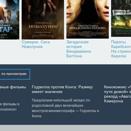
Сумерки. Сага.
Загадочная
Пираты
Новолуние
история
Карибског
Бенджамина
На стран
Баттона
берегах
по просмотрам
лавные фильмы
Годзилла против Конга: Размер
Кинокомикс «
имеет значение
пути домой» в
рекорд «Ават
Предлагаем небольшой экскурс по
Кэмерона
ые фильмы в
родословной двух величайших
еозаписи»
монстров кинематографа — Годзиллы и
Конга.