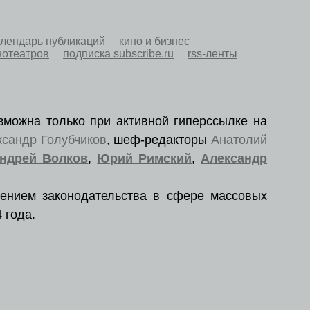
алендарь публикаций
кино и бизнес
нотеатров
подписка subscribe.ru
rss-ленты
зможна только при активной гиперссылке на
ксандр Голубчиков
, шеф-редакторы
Анатолий
ндрей Волков
,
Юрий Римский
,
Александр
ением законодательства в сфере массовых
 года.