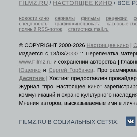
FILMZ.RU
/
НАСТОЯЩЕЕ КИНО
/ ВСЕ 
новости кино
сериалы
фильмы
рецензии
с
спецпроекты
график кинопроката
кассовые сб
полный RSS-поток
статистика mail.ru
© COPYRIGHT 2000-2026
Настоящее кино
|
О
Издается с 13/03/2000 :: Перепечатка мат
www.Filmz.ru
и сохранении авторства | Гла
Ющенко
и
Сергей Горбачев
. Программиро
Десятник
| Хостинг предоставлен провайде
Журнал "про Настоящее кино" зарегистри
коммуникаций и охране культурного наследия
Мнения авторов, высказываемые ими в личны
FILMZ.RU В СОЦИАЛЬНЫХ СЕТЯХ: