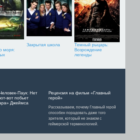
Закрытая школа
Темный рыцарь:
о моря:
Возрождение
ных
легенды
Человек-Паук: Нет
Рецензия на фильм «Главный
от-вот побьет
герой»
ара» Джеймса
Рассказываем, почему Главный герой
способен порадовать даже того
зрителя, который не знаком с
геймерской терминологией.