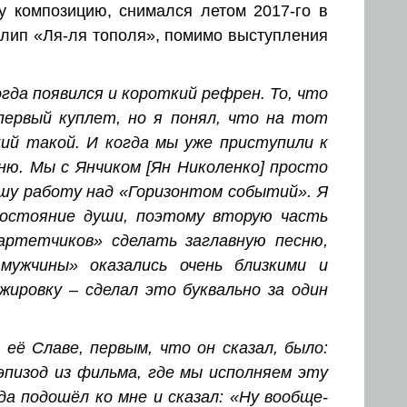
у композицию, снимался летом 2017-го в
клип «Ля-ля тополя», помимо выступления
огда появился и короткий рефрен. То, что
 первый куплет, но я понял, что на тот
кий такой. И когда мы уже приступили к
ню. Мы с Янчиком [Ян Николенко] просто
ашу работу над «Горизонтом событий». Я
 состояние души, поэтому вторую часть
артетчиков» сделать заглавную песню,
ужчины» оказались очень близкими и
жировку – сделал это буквально за один
 её Славе, первым, что он сказал, было:
эпизод из фильма, где мы исполняем эту
а подошёл ко мне и сказал: «Ну вообще-