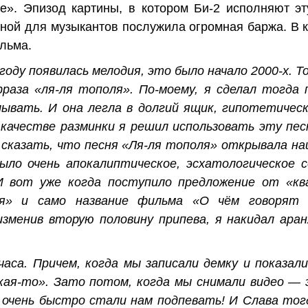
». Эпизод картины, в котором Би-2 исполняют эт
ной для музыкантов послужила огромная баржа. В 
льма.
году появилась мелодия, это было начало 2000-х. Т
фраза «ля-ля тополя». По-моему, я сделал тогда
лывать. И она легла в долгий ящик, гипотетичес
качестве разминки я решил использовать эту пес
о сказать, что песня «Ля-ля тополя» открывала н
ыло очень апокалиптическое, эсхатологическое
 И вот уже когда поступило предложение от «кв
я» и само название фильма «О чём говорят м
зменив вторую половину припева, я накидал аран
аса. Причем, когда мы записали демку и показали
кая-то». Зато потом, когда мы снимали видео — 
очень быстро стали нам подпевать! И Слава тогд