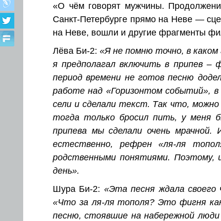
«О чём говорят мужчины. Продолжение
Санкт-Петербурге прямо на Неве — сце
на Неве, вошли и другие фрагменты фи
Лёва Би-2:
«Я не помню точно, в каком 
я предполагал включить в припев – 
период времени не готов песню доде
работе над «Горизонтом событий», в 
сели и сделали текст. Так что, можн
тогда только бросил пить, у меня б
припева мы сделали очень мрачной.
естественно, рефрен «ля-ля топол
родственными понятиями. Поэтому, и
день».
Шура Би-2:
«Эта песня ждала своего ч
«Что за ля-ля тополя? Это фигня ка
песню, стоявшие на набережной люди 