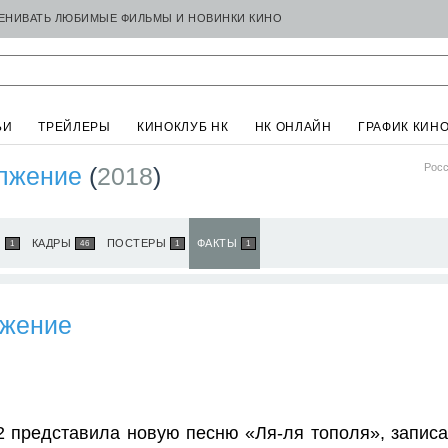
ЦЕНИВАТЬ ЛЮБИМЫЕ ФИЛЬМЫ И НОВИНКИ КИНО
ЬИ
ТРЕЙЛЕРЫ
КИНОКЛУБ НК
НК ОНЛАЙН
ГРАФИК КИН
Росс
олжение
(
2018
)
Ы
КАДРЫ
ПОСТЕРЫ
ФАКТЫ
1
46
1
1
лжение
-2 представила новую песню «Ля-ля тополя», запи