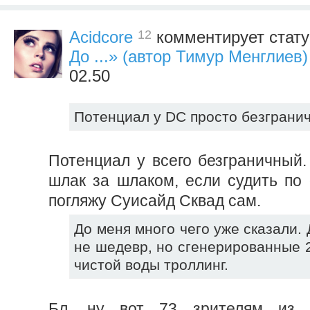
12
Acidcore
комментирует стат
До ...» (автор Тимур Менглиев)
02.50
Потенциал у DC просто безграни
Потенциал у всего безграничный.
шлак за шлаком, если судить по 
погляжу Суисайд Сквад сам.
До меня много чего уже сказали.
не шедевр, но сгенерированные 
чистой воды троллинг.
Бл, ну вот 73 зрителям из