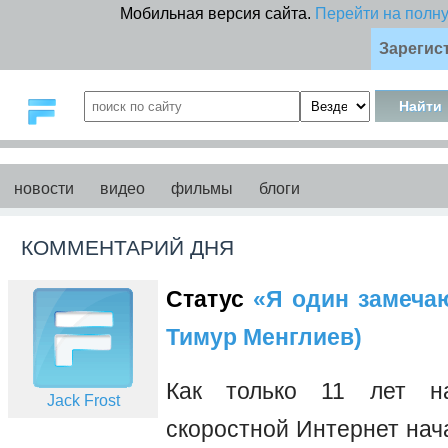
Мобильная версия сайта.
Перейти на полн
Зарегис
новости
видео
фильмы
блоги
КОММЕНТАРИЙ ДНЯ
Статус
«Я один замечаю 
Тимур Менглиев)
Как только 11 лет на
Jack Frost
скоростной Интернет нач