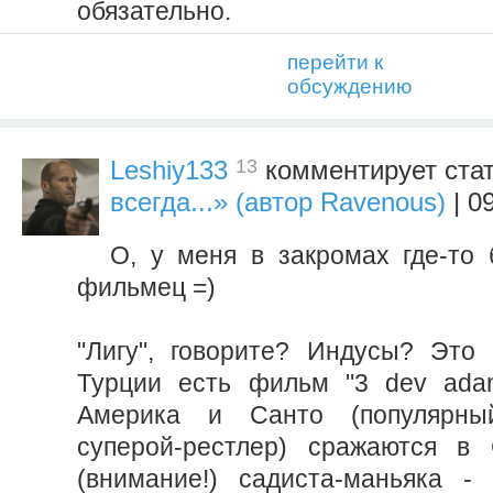
обязательно.
перейти к
обсуждению
13
Leshiy133
комментирует ста
всегда...» (автор Ravenous)
| 0
О, у меня в закромах где-то 
фильмец =)
"Лигу", говорите? Индусы? Это
Турции есть фильм "3 dev adam
Америка и Санто (популярный
суперой-рестлер) сражаются в 
(внимание!) садиста-маньяка - 