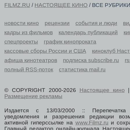
FILMZ.RU
/
НАСТОЯЩЕЕ КИНО
/ ВСЕ РУБРИК
новости кино
рецензии
события и люди
ви
кадры из фильмов
календарь публикаций
ки
спецпроекты
график кинопроката
кассовые сборы России и США
киноклуб Нас
афиша кинотеатров
подписка subscribe.ru
r
полный RSS-поток
статистика mail.ru
© COPYRIGHT 2000-2026
Настоящее кино
Размещение рекламы
Издается с 13/03/2000 :: Перепечатка
уведомления и разрешения редакции воз
активной гиперссылке на
www.Filmz.ru
и сохра
Главный редактор онлайн-журнала Настоя