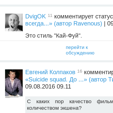
11
DvigOK
комментирует стату
всегда...» (автор Ravenous)
| 0
Это стиль "Кай-Фуй".
перейти к
обсуждению
16
Евгений Колпаков
комментир
«Suicide squad. До ...» (автор
09.08.2016 09.11
С каких пор качество фильм
количеством экшена?