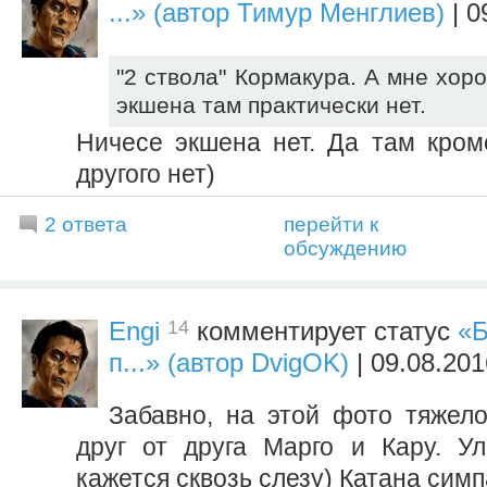
...» (автор Тимур Менглиев)
| 0
"2 ствола" Кормакура. А мне хор
экшена там практически нет.
Ничесе экшена нет. Да там кром
другого нет)
2 ответа
перейти к
обсуждению
14
Engi
комментирует статус
«Б
п...» (автор DvigOK)
| 09.08.201
Забавно, на этой фото тяжело
друг от друга Марго и Кару. У
кажется сквозь слезу) Катана симп