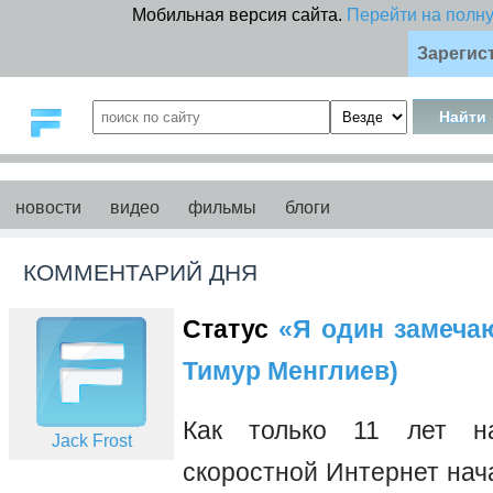
Мобильная версия сайта.
Перейти на полн
Зарегис
новости
видео
фильмы
блоги
КОММЕНТАРИЙ ДНЯ
Статус
«Я один замечаю 
Тимур Менглиев)
Как только 11 лет на
Jack Frost
скоростной Интернет нач