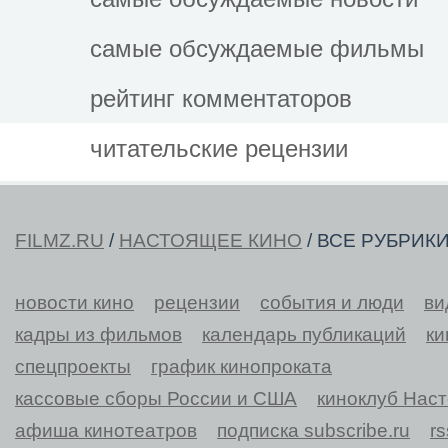
самые обсуждаемые фильмы
рейтинг комментаторов
читательские рецензии
FILMZ.RU
/
НАСТОЯЩЕЕ КИНО
/ ВСЕ РУБРИК
новости кино
рецензии
события и люди
ви
кадры из фильмов
календарь публикаций
ки
спецпроекты
график кинопроката
кассовые сборы России и США
киноклуб Нас
афиша кинотеатров
подписка subscribe.ru
r