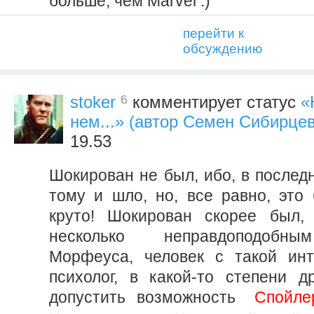
больше, чем Marvel :)
перейти к
обсуждению
6
stoker
комментирует статус
«
нем...» (автор Семен Сибирцев
19.53
Шокирован не был, ибо, в последн
тому и шло, но, все равно, это
круто! Шокирован скорее был, 
несколько неправдоподобн
Морфеуса, человек с такой инт
психолог, в какой-то степени д
допустить возможность
Спойле