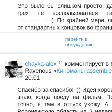
Это было бы слишком просто, да 
грех не воспользоваться 
рокировкой
:). По крайней мере, л
от стандартных концовок во франш
перейти к
обсуждению
11
chayka-alex
комментирует в 
Ravenous «
Киноманы assemble
20.01
Спасибо за спасибо! :)) Идея хоро
знаю, когда поеду на фильм. П
точно, я там в отпуск ухожу. А 
Воронежскую область на 2 недели