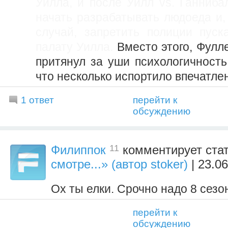
Уилла, и после Уилл vs. Ганниба
начать разрабатывать людоеда и,
случай, запретить полиции пуск
палату Уилла.
Вместо этого, Фулле
притянул за уши психологичность
что несколько испортило впечатле
1 ответ
перейти к
обсуждению
11
Филиппок
комментирует ста
смотре...» (автор stoker)
| 23.0
Ох ты елки. Срочно надо 8 сезо
перейти к
обсуждению