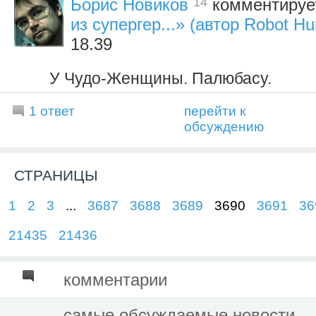
14
Борис Новиков
комментируе
из супергер...» (автор Robot H
18.39
У Чудо-Женщины. Палюбасу.
1 ответ
перейти к
обсуждению
СТРАНИЦЫ
1
2
3
...
3687
3688
3689
3690
3691
36
21435
21436
комментарии
самые обсуждаемые новости