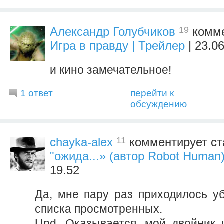
19
Александр Голубчиков
комме
Игра в правду | Трейлер
| 23.0
и кино замечательное!
1 ответ
перейти к
обсуждению
11
chayka-alex
комментирует ст
"ожида...» (автор Robot Human
19.52
Да, мне пару раз приходилось у
списка просмотренных.
Upd. Оказывается, мой двойник 