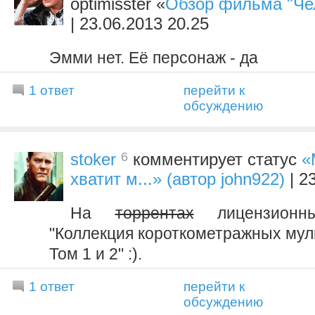
optimisster «
Обзор фильма "Чел
| 23.06.2013 20.25
Эмми нет. Её персонаж - да
1 ответ
перейти к
обсуждению
6
stoker
комментирует статус
«
хватит м...» (автор john922)
| 2
На
торрентах
лицензионн
"Коллекция короткометражных мул
Том 1 и 2" :).
1 ответ
перейти к
обсуждению