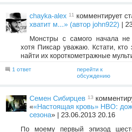
11
chayka-alex
комментирует ст
хватит м...» (автор john922)
| 2
Монстры с самого начала не
хотя Пиксар уважаю. Кстати, кто 
найти их короткометражные мульт
1 ответ
перейти к
обсуждению
13
Семен Сибирцев
комментиру
«
«Настоящая кровь» HBO: дож
сезона
» | 23.06.2013 20.16
По моему первый эпизод шест