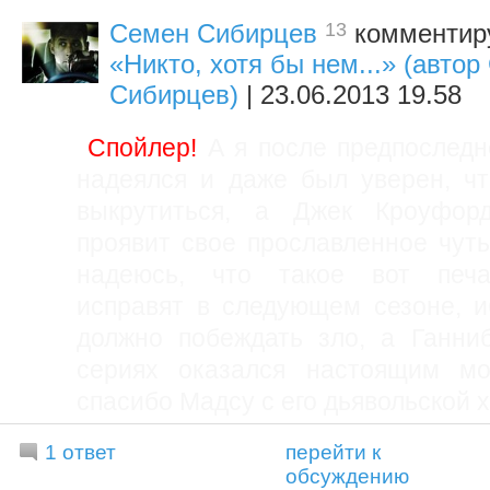
13
Семен Сибирцев
комментиру
«Никто, хотя бы нем...» (авто
Сибирцев)
| 23.06.2013 19.58
Спойлер!
А я после предпоследн
надеялся и даже был уверен, чт
выкрутиться, а Джек Кроуфор
проявит свое прославленное чуть
надеюсь, что такое вот печа
исправят в следующем сезоне, и
должно побеждать зло, а Ганни
сериях оказался настоящим мо
спасибо Мадсу с его дьявольской 
1 ответ
перейти к
обсуждению