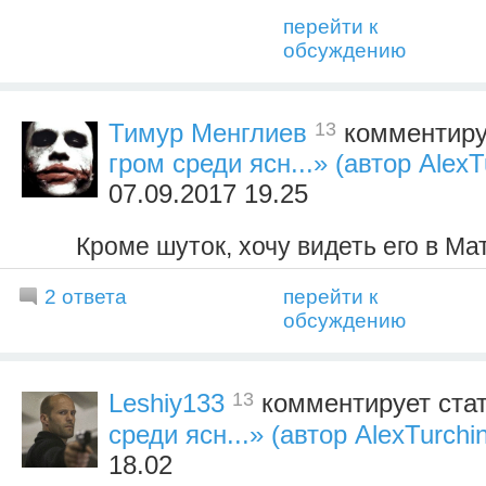
перейти к
обсуждению
13
Тимур Менглиев
комментиру
гром среди ясн...» (автор AlexT
07.09.2017 19.25
Кроме шуток, хочу видеть его в Ма
2 ответа
перейти к
обсуждению
13
Leshiy133
комментирует ста
среди ясн...» (автор AlexTurchi
18.02