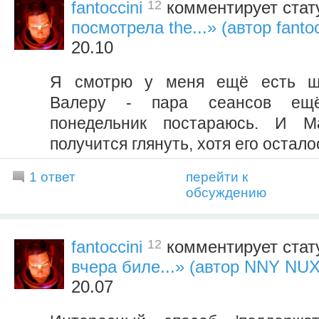
12
fantoccini
комментирует стат
посмотрела the...» (автор fantoc
20.10
Я смотрю у меня ещё есть ша
Валеру - пара сеансов ещ
понедельник постараюсь. И М
получится глянуть, хотя его остал
1 ответ
перейти к
обсуждению
12
fantoccini
комментирует стат
вчера биле...» (автор NNY NU
20.07