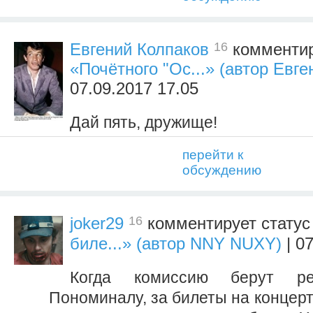
16
Евгений Колпаков
комментир
«Почётного "Ос...» (автор Евге
07.09.2017 17.05
Дай пять, дружище!
перейти к
обсуждению
16
joker29
комментирует стату
биле...» (автор NNY NUXY)
| 0
Когда комиссию берут ре
Пономиналу, за билеты на концерты