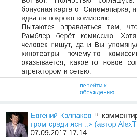
Вот-вот. Полностью соглашус
бонусная карта от Синемапарка, н
едва ли покроют комиссию.
Пытаются оправдаться тем, чт
Рамблер берёт комиссию. Хотя
человек пишут, да и Вы упомянул
кинотеатры почему-то комисс
оказывается, какое-то новое с
агрегатором и сетью.
перейти к
обсуждению
16
Евгений Колпаков
комментир
гром среди ясн...» (автор AlexT
07.09.2017 17.14