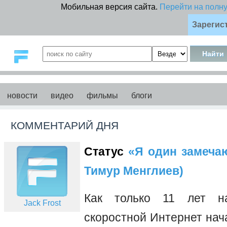
Мобильная версия сайта.
Перейти на полн
Зарегис
новости
видео
фильмы
блоги
КОММЕНТАРИЙ ДНЯ
Статус
«Я один замечаю 
Тимур Менглиев)
Как только 11 лет на
Jack Frost
скоростной Интернет нач