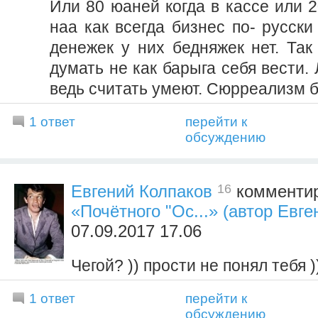
Или 80 юаней когда в кассе или 2
наа как всегда бизнес по- русски
денежек у них бедняжек нет. Та
думать не как барыга себя вести.
ведь считать умеют. Сюрреализм б
1 ответ
перейти к
обсуждению
16
Евгений Колпаков
комментир
«Почётного "Ос...» (автор Евге
07.09.2017 17.06
Чегой? )) прости не понял тебя )
1 ответ
перейти к
обсуждению