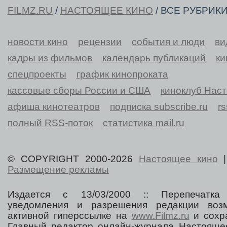
FILMZ.RU
/
НАСТОЯЩЕЕ КИНО
/ ВСЕ РУБРИК
новости кино
рецензии
события и люди
ви
кадры из фильмов
календарь публикаций
ки
спецпроекты
график кинопроката
кассовые сборы России и США
киноклуб Нас
афиша кинотеатров
подписка subscribe.ru
r
полный RSS-поток
статистика mail.ru
© COPYRIGHT 2000-2026
Настоящее кино
Размещение рекламы
Издается с 13/03/2000 :: Перепечатка
уведомления и разрешения редакции воз
активной гиперссылке на
www.Filmz.ru
и сохра
Главный редактор онлайн-журнала Настоя