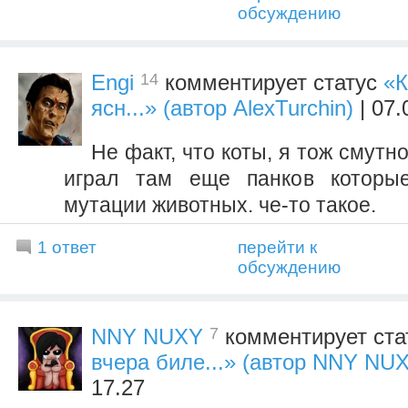
обсуждению
14
Engi
комментирует статус
«К
ясн...» (автор AlexTurchin)
| 07.
Не факт, что коты, я тож смутн
играл там еще панков которы
мутации животных. че-то такое.
1 ответ
перейти к
обсуждению
7
NNY NUXY
комментирует ста
вчера биле...» (автор NNY NU
17.27