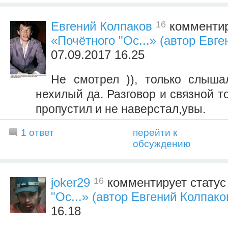
16
Евгений Колпаков
комментир
«Почётного "Ос...» (автор Евге
07.09.2017 16.25
Не смотрел )), только слыша
нехилый да. Разговор и связной т
пропустил и не наверстал,увы.
1 ответ
перейти к
обсуждению
16
joker29
комментирует стату
"Ос...» (автор Евгений Колпако
16.18