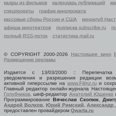
кадры из фильмов
календарь публикаций
ки
спецпроекты
график кинопроката
кассовые сборы России и США
киноклуб Нас
афиша кинотеатров
подписка subscribe.ru
r
полный RSS-поток
статистика mail.ru
© COPYRIGHT 2000-2026
Настоящее кино
Размещение рекламы
Издается с 13/03/2000 :: Перепечатка
уведомления и разрешения редакции воз
активной гиперссылке на
www.Filmz.ru
и сохра
Главный редактор онлайн-журнала Настоя
Голубчиков
, шеф-редактор
Анатолий Ющенко
Программирование
Вячеслав Скопюк
,
Дмит
Андрей Волков
,
Юрий Римский
,
Александр 
предоставлен провайдером
Qwarta.ru