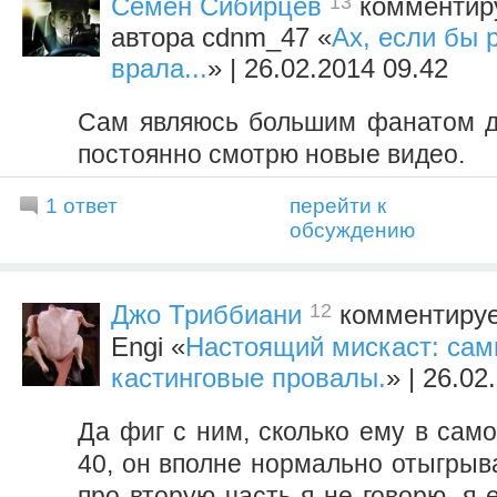
13
Семен Сибирцев
комментиру
автора cdnm_47 «
Ах, если бы 
врала...
» | 26.02.2014 09.42
Сам являюсь большим фанатом д
постоянно смотрю новые видео.
1 ответ
перейти к
обсуждению
12
Джо Триббиани
комментирует
Engi «
Настоящий мискаст: са
кастинговые провалы.
» | 26.02
Да фиг с ним, сколько ему в само
40, он вполне нормально отыгрыв
про вторую часть я не говорю, я 