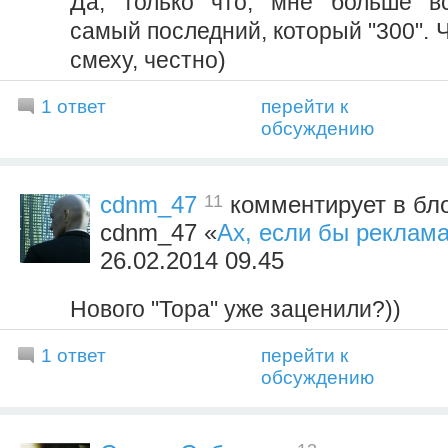
Да, только что, мне больше вс
самый последний, который "300". Ч
смеху, честно)
1 ответ
перейти к
обсуждению
11
cdnm_47
комментирует в бло
cdnm_47 «
Ах, если бы реклама
26.02.2014 09.45
Нового "Тора" уже заценили?))
1 ответ
перейти к
обсуждению