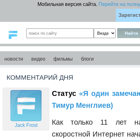
Мобильная версия сайта.
Перейти на полн
Зарегис
новости
видео
фильмы
блоги
КОММЕНТАРИЙ ДНЯ
Статус
«Я один замечаю 
Тимур Менглиев)
Как только 11 лет на
Jack Frost
скоростной Интернет нач