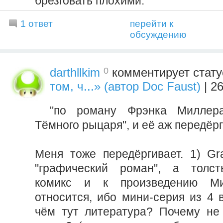
брезговать плохими.
1 ответ
перейти к
обсуждению
0
darthllkim
комментирует стат
том, ч...» (автор Doc Faust)
| 2
"по роману Фрэнка Миллер
Тёмного рыцаря", и её аж передёр
Меня тоже передёргивает. 1) Gra
"графический роман", а толс
комикс и к произведению М
относится, ибо мини-серия из 4 
чём тут литература? Почему не 