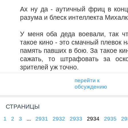
Ах ну да - аутичный фриц в конц
разума и блеск интеллекта Михалк
У меня оба деда воевали, так чт
такое кино - это смачный плевок н
память павших в бою. За такое ки
сажать, то штрафовать за оско
зрителей уж точно.
перейти к
обсуждению
СТРАНИЦЫ
1
2
3
...
2931
2932
2933
2934
2935
29