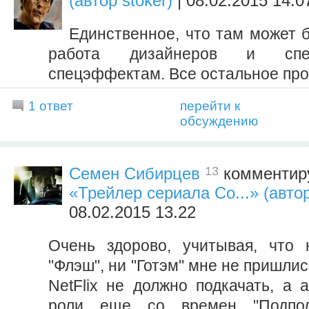
(автор stoker)
| 08.02.2015 14.0
Единственное, что там может 
работа дизайнеров и спе
спецэффектам. Все остальное прос
1 ответ
перейти к
обсуждению
13
Семен Сибирцев
комментиру
«Трейлер сериала Со...» (автор
08.02.2015 13.22
Очень здорово, учитывая, что 
"Флэш", ни "Готэм" мне не пришлис
NetFlix не должно подкачать, а 
роли еще со времен "Подпол