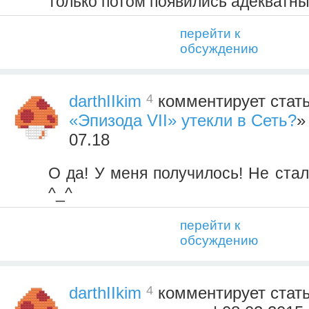
только потом появились адекватны
перейти к
обсуждению
4
darthIIkim
комментирует стат
«Эпизода VII» утекли в Сеть?
»
07.18
О да! У меня получилось! Не стал
^_^
перейти к
обсуждению
4
darthIIkim
комментирует стат