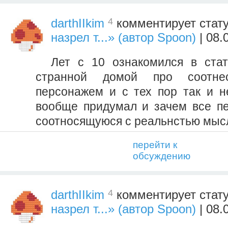
4
darthIIkim
комментирует стат
назрел т...» (автор Spoon)
| 08.
Лет с 10 ознакомился в стат
странной домой про соотн
персонажем и с тех пор так и не
вообще придумал и зачем все пе
соотносящуюся с реальнстью мыс
перейти к
обсуждению
4
darthIIkim
комментирует стат
назрел т...» (автор Spoon)
| 08.