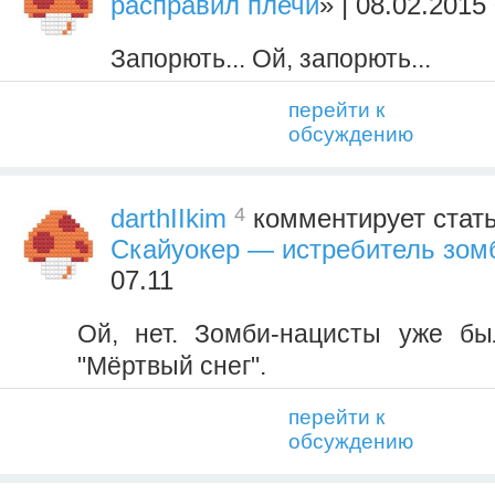
расправил плечи
» | 08.02.2015
Запорють... Ой, запорють...
перейти к
обсуждению
4
darthIIkim
комментирует стат
Скайуокер — истребитель зом
07.11
Ой, нет. Зомби-нацисты уже бы
"Мёртвый снег".
перейти к
обсуждению