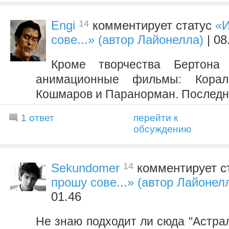
14
Engi
комментирует статус
«И
сове...» (автор Лайонелла)
| 08
Кроме творчества Бертона
анимационные фильмы: Кора
Кошмаров и Паранорман. Последне
1 ответ
перейти к
обсуждению
14
Sekundomer
комментирует с
прошу сове...» (автор Лайонел
01.46
Не знаю подходит ли сюда "Астрал"