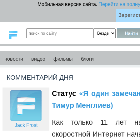
Мобильная версия сайта.
Перейти на полн
Зарегис
новости
видео
фильмы
блоги
КОММЕНТАРИЙ ДНЯ
Статус
«Я один замечаю 
Тимур Менглиев)
Как только 11 лет на
Jack Frost
скоростной Интернет нач