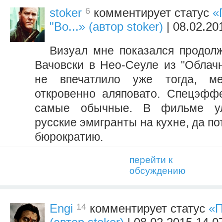
6
stoker
комментирует статус
«
"Во...» (автор stoker)
| 08.02.20
Визуал мне показался продол
Вачовски в Нео-Сеуле из "Облачн
не впечатлило уже тогда, м
откровенно аляповато. Спецэфф
самые обычные. В фильме ул
русские эмигранты на кухне, да по
бюрократию.
перейти к
обсуждению
14
Engi
комментирует статус
«П