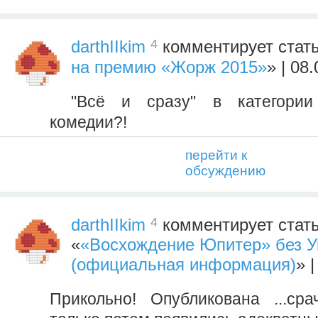
4
darthIIkim
комментирует стат
на премию «Жорж 2015»
» | 08
"Всё и сразу" в категори
комедии?!
перейти к
обсуждению
4
darthIIkim
комментирует стат
«
«Восхождение Юпитер» без 
(официальная информация)
» 
Прикольно! Опубликована ...ср