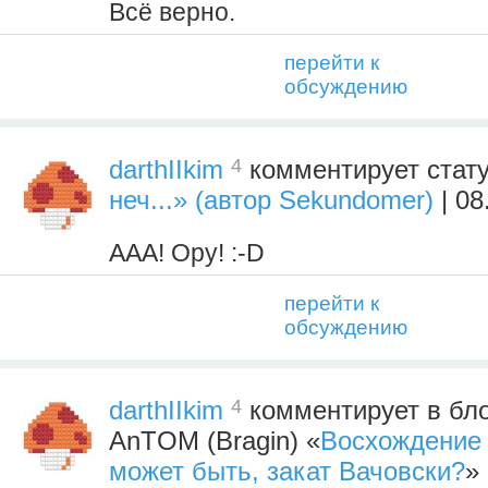
Всё верно.
перейти к
обсуждению
4
darthIIkim
комментирует стат
неч...» (автор Sekundomer)
| 08
ААА! Ору! :-D
перейти к
обсуждению
4
darthIIkim
комментирует в бло
AnTOM (Bragin) «
Восхождение 
может быть, закат Вачовски?
»