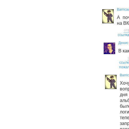
Barrica
А по
на ВК
от
ссылк
Денис
В ка
ссылк
пожал
Barri
Хоч
воп
дн
аль
был
лог
те
за