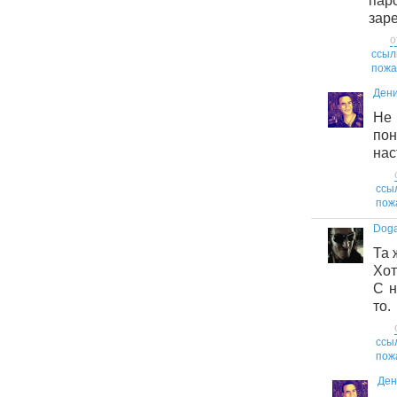
пар
зар
о
ссыл
пожа
Дени
Не
по
нас
ссы
пож
Dog
Та 
Хот
С н
то.
ссы
пож
Ден