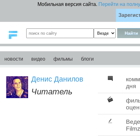
Мобильная версия сайта.
Перейти на полн
Зарегис
новости
видео
фильмы
блоги
Денис Данилов
комм
дня
Читатель
фил
оцен
Веде
Filmz