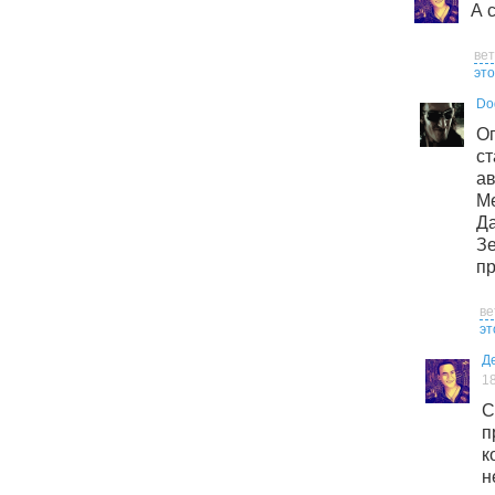
А 
ве
это
Do
О
с
ав
М
Д
З
пр
ве
эт
Д
1
С
п
н