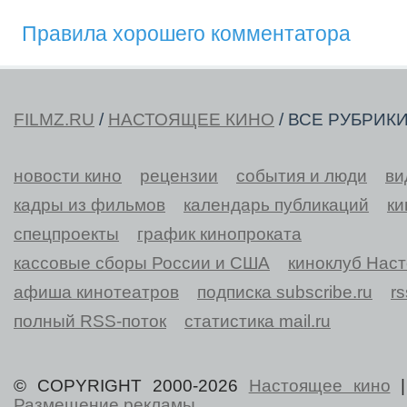
Правила хорошего комментатора
FILMZ.RU
/
НАСТОЯЩЕЕ КИНО
/ ВСЕ РУБРИК
новости кино
рецензии
события и люди
ви
кадры из фильмов
календарь публикаций
ки
спецпроекты
график кинопроката
кассовые сборы России и США
киноклуб Нас
афиша кинотеатров
подписка subscribe.ru
r
полный RSS-поток
статистика mail.ru
© COPYRIGHT 2000-2026
Настоящее кино
Размещение рекламы