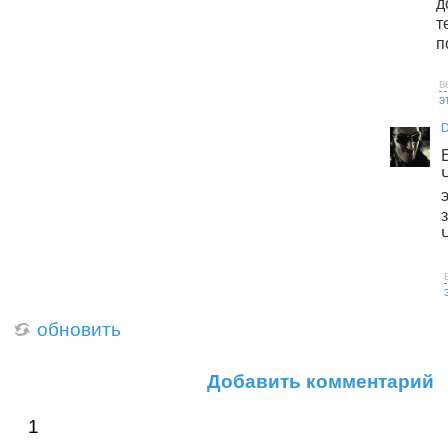
д
п
в
э
D
обновить
Добавить комментарий
1