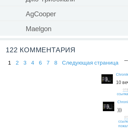
AgCooper
Maelgon
122 КОММЕНТАРИЯ
...
1
2
3
4
6
7
8
Следующая страница
Chroni
10 ве
от
ссылк
Chroni
)))
от
ссылк
пожал