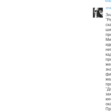
пож
sma
Зн
"Р
с
ши
п
Ми
не
ка
пр
же
зн
ф
же
пр
"Д
за
ки
о
Пр