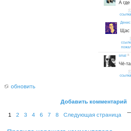
А где
о
ссылк
Денис
Щас 
ссылк
пожал
11
smal
Чё-та 
о
ссылк
обновить
Добавить комментарий
...
1
2
3
4
6
7
8
Следующая страница