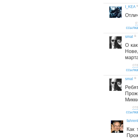
9
I_KEA
Отли
о
ссылк
11
smal
О как
Нове,
марта
от
ссылк
11
smal
Ребя
Прож
Микки
от
ссылк
fahren
Как 
Про