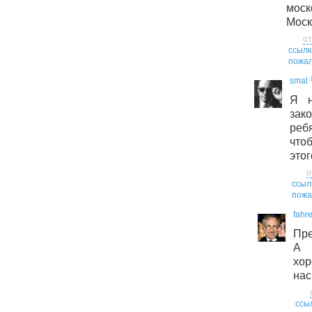
моск
Моск
от
ссылк
пожал
smal
Я н
за
реб
что
этого
о
ссыл
пожа
fahr
Пр
А 
хо
нас
ссы