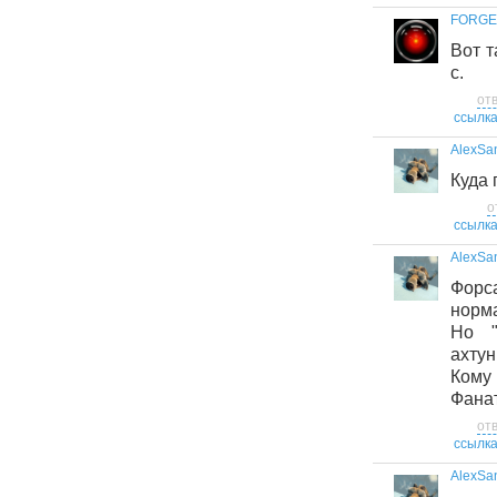
FORGE
Вот т
с.
от
ссылк
AlexSa
Куда
о
ссылк
AlexSa
Форса
норм
Но "
ахтунг
Кому
Фана
от
ссылк
AlexSa