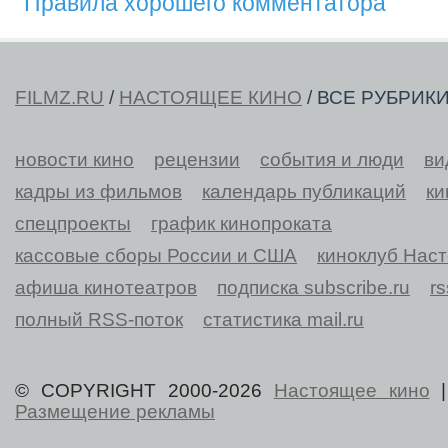
Правила хорошего комментатора
FILMZ.RU
/
НАСТОЯЩЕЕ КИНО
/ ВСЕ РУБРИК
новости кино
рецензии
события и люди
ви
кадры из фильмов
календарь публикаций
ки
спецпроекты
график кинопроката
кассовые сборы России и США
киноклуб Нас
афиша кинотеатров
подписка subscribe.ru
r
полный RSS-поток
статистика mail.ru
© COPYRIGHT 2000-2026
Настоящее кино
Размещение рекламы