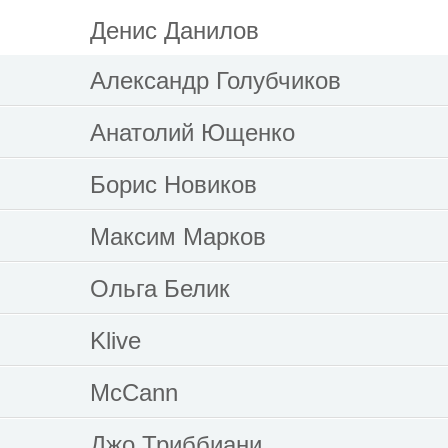
Денис Данилов
Александр Голубчиков
Анатолий Ющенко
Борис Новиков
Максим Марков
Ольга Белик
Klive
McCann
Джо Триббиани