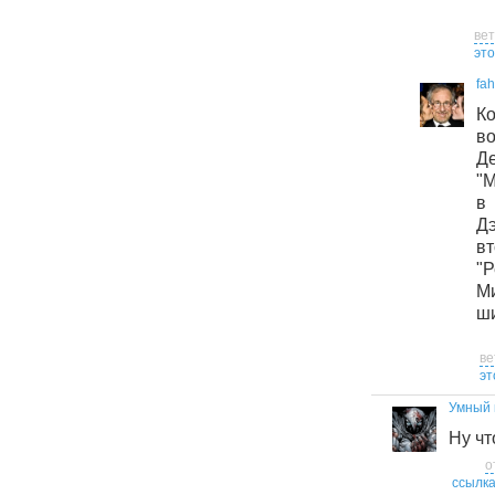
ве
это
fah
К
в
Д
"
в
Д
в
"
М
ш
ве
эт
Умный 
Ну ч
о
ссылк