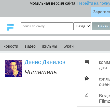
Мобильная версия сайта.
Перейти на полн
Зарегис
новости
видео
фильмы
блоги
Денис Данилов
комм
дня
Читатель
фил
оцен
Веде
Filmz