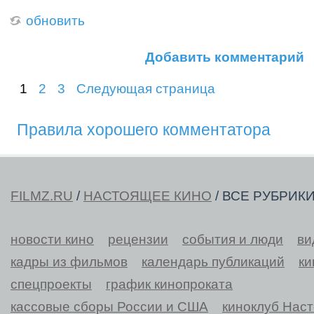
обновить
Добавить комментарий
1
2
3
Следующая страница
Правила хорошего комментатора
FILMZ.RU
/
НАСТОЯЩЕЕ КИНО
/ ВСЕ РУБРИК
новости кино
рецензии
события и люди
ви
кадры из фильмов
календарь публикаций
ки
спецпроекты
график кинопроката
кассовые сборы России и США
киноклуб Нас