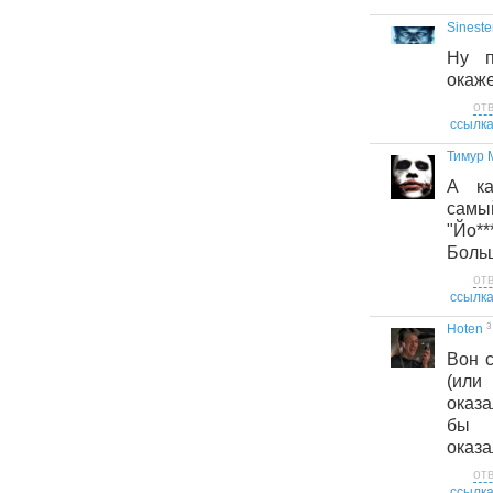
Sineste
Ну п
окаже
от
ссылк
Тимур 
А ка
самы
"Йо**
Больш
от
ссылк
3
Hoten
Вон 
(или
оказ
бы 
оказа
от
ссылк