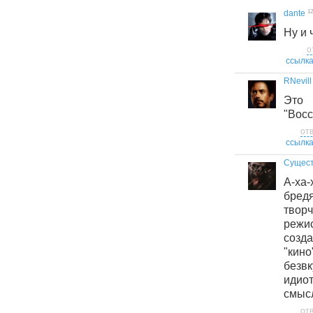
12
dante
Ну и 
о
ссылк
RNevill
Это 
"Восс
от
ссылк
Сущес
А-х
бред
тво
режис
созд
"ки
безв
идио
смысл
от