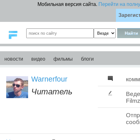
Мобильная версия сайта.
Перейти на полн
Зарегис
новости
видео
фильмы
блоги
Warnerfour
комм
Читатель
Веде
Filmz
Отпр
соо