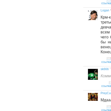
ссылк
1
Logan
Крм-
трет
девч
всем
чего 
бы н
вене
Конец
от
ссылк
7
sk666
Комм
о
ссылк
PreyCu
Мдаа
от
ссылк