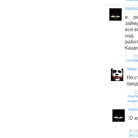
VanRaZ
в ре
займ
все в
над
рабо
Каще
от
ссылк
Тимур
Не,с
пред
от
ссылк
пожал
VanR
:D 
ветв
это 