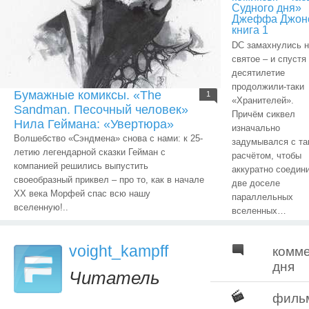
Судного дня»
Джеффа Джон
книга 1
DC замахнулись н
святое – и спустя
десятилетие
продолжили-таки
Бумажные комиксы. «The
1
«Хранителей».
Sandman. Песочный человек»
Причём сиквел
Нила Геймана: «Увертюра»
изначально
Волшебство «Сэндмена» снова с нами: к 25-
задумывался с та
летию легендарной сказки Гейман с
расчётом, чтобы
компанией решились выпустить
аккуратно соедин
своеобразный приквел – про то, как в начале
две доселе
ХХ века Морфей спас всю нашу
параллельных
вселенную!..
вселенных…
voight_kampff
комм
дня
Читатель
филь