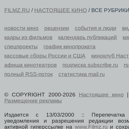
FILMZ.RU
/
НАСТОЯЩЕЕ КИНО
/ ВСЕ РУБРИК
новости кино
рецензии
события и люди
ви
кадры из фильмов
календарь публикаций
ки
спецпроекты
график кинопроката
кассовые сборы России и США
киноклуб Нас
афиша кинотеатров
подписка subscribe.ru
r
полный RSS-поток
статистика mail.ru
© COPYRIGHT 2000-2026
Настоящее кино
Размещение рекламы
Издается с 13/03/2000 :: Перепечатка
уведомления и разрешения редакции воз
активной гиперссылке на
www.Filmz.ru
и сохра