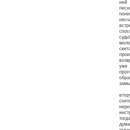
ней
пес
пон
несч
вст
спос
суд
моло
ски
прои
возв
уже 
проп
об
замы
втор
сн
не
инс
тогд
дума
огра