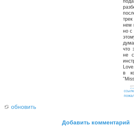
по
разб
посл
трек
нем 
но с
этом
дума
что 
не с
инс
Love
в к
"Mis
от
ссылк
пожал
обновить
Добавить комментарий