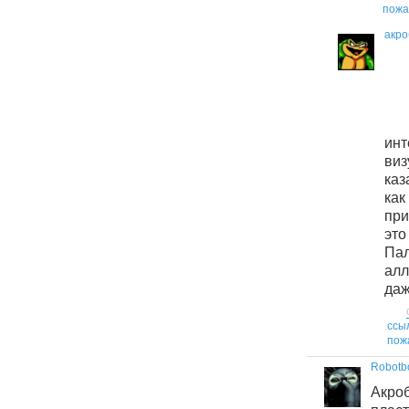
пожа
акро
инт
виз
каз
как
пр
это
Па
ал
даж
ссы
пож
Robotb
Акроб