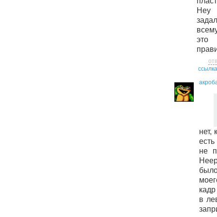
пласт
Hey 
зада
всему
это 
прави
от
ссылк
акроб
нет,
есть 
не п
Heep
было
моег
кадр
в ле
запр