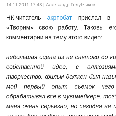
14.11.2011 17:43 |
Александр Голубчиков
НК-читатель
акрпобат
прислал в н
«Творим» свою работу. Таковы ег
комментарии на тему этого видео:
небольшая сцена из не снятого до к
собственной идее, с аллюзия
творчество. фильм должен был назы
мой первый опыт съемок чего-
обрабатывал все в мувимейкере. тогд
меня очень серьезно, но сегодня не
на это без улыбки и иронии во взгляде