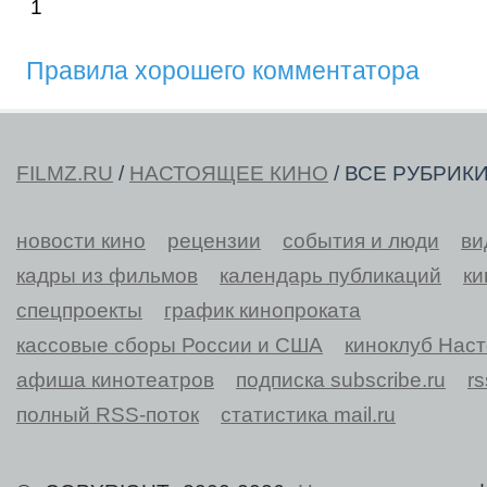
1
Правила хорошего комментатора
FILMZ.RU
/
НАСТОЯЩЕЕ КИНО
/ ВСЕ РУБРИК
новости кино
рецензии
события и люди
ви
кадры из фильмов
календарь публикаций
ки
спецпроекты
график кинопроката
кассовые сборы России и США
киноклуб Нас
афиша кинотеатров
подписка subscribe.ru
r
полный RSS-поток
статистика mail.ru