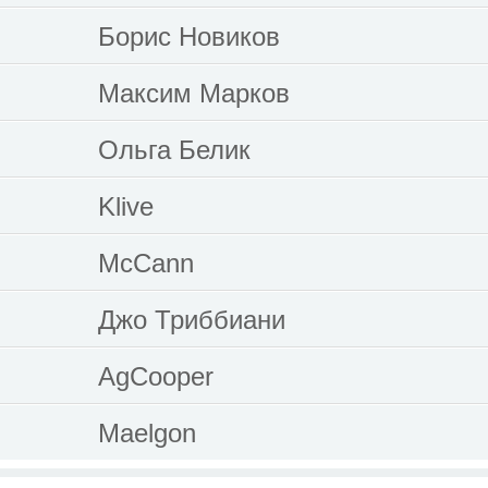
Борис Новиков
Максим Марков
Ольга Белик
Klive
McCann
Джо Триббиани
AgCooper
Maelgon