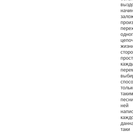
вызд
начи
зало
про
перех
одно
цепо
жизн
сторо
про
каж
пер
выбир
спос
толь
таки
песни
ней 
нап
каждо
данна
таки