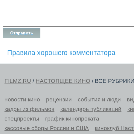
Правила хорошего комментатора
FILMZ.RU
/
НАСТОЯЩЕЕ КИНО
/ ВСЕ РУБРИК
новости кино
рецензии
события и люди
ви
кадры из фильмов
календарь публикаций
ки
спецпроекты
график кинопроката
кассовые сборы России и США
киноклуб Нас