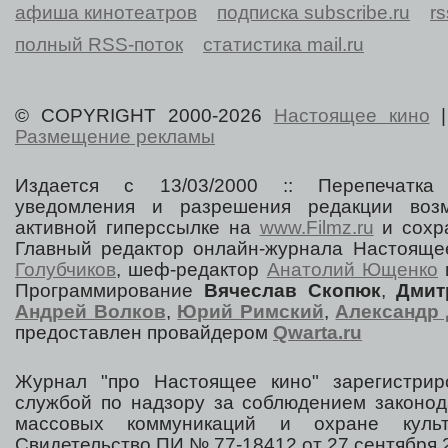
афиша кинотеатров
подписка subscribe.ru
r
полный RSS-поток
статистика mail.ru
© COPYRIGHT 2000-2026
Настоящее кино
Размещение рекламы
Издается с 13/03/2000 :: Перепечатка
уведомления и разрешения редакции воз
активной гиперссылке на
www.Filmz.ru
и сохра
Главный редактор онлайн-журнала Настоя
Голубчиков
, шеф-редактор
Анатолий Ющенко
Программирование
Вячеслав Скопюк
,
Дмит
Андрей Волков
,
Юрий Римский
,
Александр 
предоставлен провайдером
Qwarta.ru
Журнал "про Настоящее кино" зарегистрир
службой по надзору за соблюдением законод
массовых коммуникаций и охране культ
Свидетельство ПИ № 77-18412 от 27 сентября 2