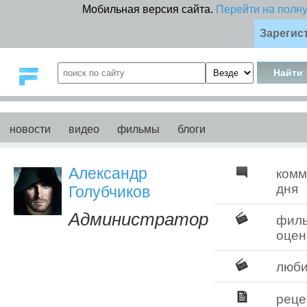
Мобильная версия сайта.
Перейти на полн
Зарегис
новости
видео
фильмы
блоги
Александр
комм
дня
Голубчиков
Администратор
фил
оцен
люб
реце