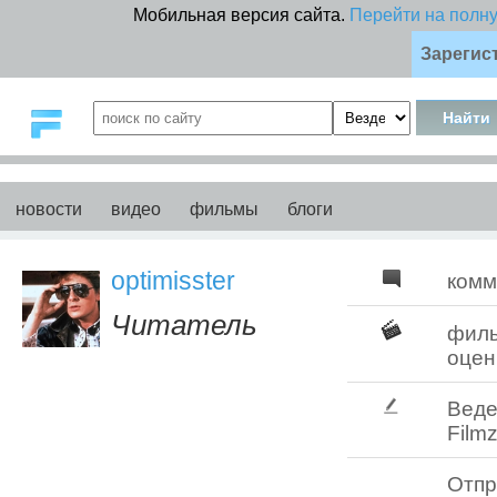
Мобильная версия сайта.
Перейти на полн
Зарегис
новости
видео
фильмы
блоги
optimisster
комм
Читатель
фил
оцен
Веде
Filmz
Отпр