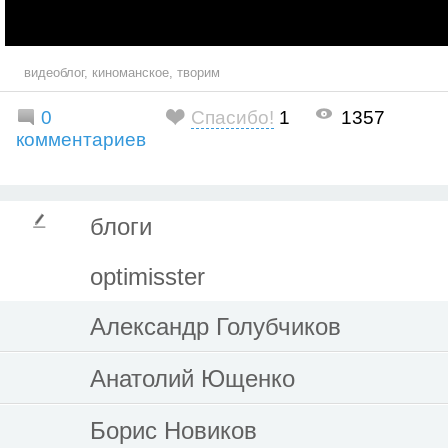
видеоблог
,
киноманское
,
творим
0
Спасибо!
1
1357
комментариев
блоги
optimisster
Александр Голубчиков
Анатолий Ющенко
Борис Новиков