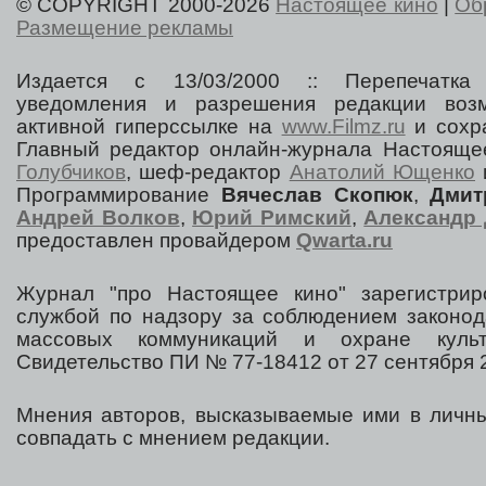
© COPYRIGHT 2000-2026
Настоящее кино
|
Об
Размещение рекламы
Издается с 13/03/2000 :: Перепечатка
уведомления и разрешения редакции воз
активной гиперссылке на
www.Filmz.ru
и сохра
Главный редактор онлайн-журнала Настоя
Голубчиков
, шеф-редактор
Анатолий Ющенко
Программирование
Вячеслав Скопюк
,
Дмит
Андрей Волков
,
Юрий Римский
,
Александр 
предоставлен провайдером
Qwarta.ru
Журнал "про Настоящее кино" зарегистрир
службой по надзору за соблюдением законод
массовых коммуникаций и охране культ
Свидетельство ПИ № 77-18412 от 27 сентября 2
Мнения авторов, высказываемые ими в личны
совпадать с мнением редакции.