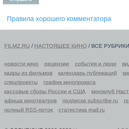
Правила хорошего комментатора
FILMZ.RU
/
НАСТОЯЩЕЕ КИНО
/ ВСЕ РУБРИК
новости кино
рецензии
события и люди
ви
кадры из фильмов
календарь публикаций
ки
спецпроекты
график кинопроката
кассовые сборы России и США
киноклуб Нас
афиша кинотеатров
подписка subscribe.ru
r
полный RSS-поток
статистика mail.ru