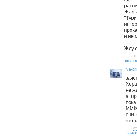
расп
Жал
"Тур
инт
прока
и не 
Жду с
от
ссылк
Макси
зач
Херц
не ж
а пр
пок
ММКФ
они 
что к
от
ссылк