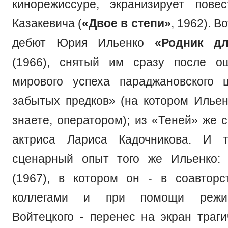
кинорежиссуре, экранизирует пове
Казакевича (
«Двое в степи»
, 1962). В
дебют Юрия Ильенко
«Родник д
(1966), снятый им сразу после ош
мирового успеха параджановского 
забытых предков» (на котором Ильен
знаете, оператором); из «Теней» же 
актриса Лариса Кадочникова. И 
сценарный опыт того же Ильенко
(1967), в котором он - в соавтор
коллегами и при помощи режи
Войтецкого - перенес на экран траги