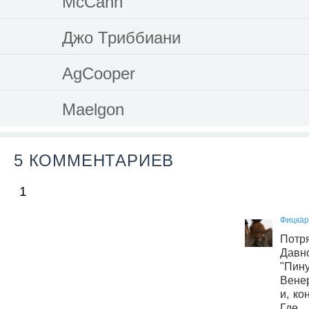
McCann
Джо Триббиани
AgCooper
Maelgon
5 КОММЕНТАРИЕВ
1
Фицкар
Потр
Давн
"Пи
Венер
и, ко
Где