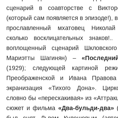
сценарий в соавторстве с Викто
(который сам появляется в эпизоде!), 
прославленный мхатовец Николай
сколько восклицательных знаков!.
воплощенный сценарий Шкловского
Мариэтты Шагинян) –
«Последни
(1929); следующей картиной реж
Преображенской и Ивана Правова
экранизация «Тихого Дона». Цирк
словно бы «перескакивая» из «Аттрак
сюжет и фильма
«Два-бульди-два»
(
был снят Львом Кулешовым (авто