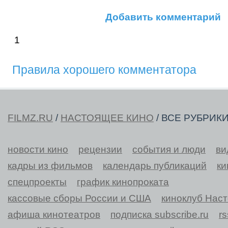
Добавить комментарий
1
Правила хорошего комментатора
FILMZ.RU
/
НАСТОЯЩЕЕ КИНО
/ ВСЕ РУБРИК
новости кино
рецензии
события и люди
ви
кадры из фильмов
календарь публикаций
ки
спецпроекты
график кинопроката
кассовые сборы России и США
киноклуб Нас
афиша кинотеатров
подписка subscribe.ru
r