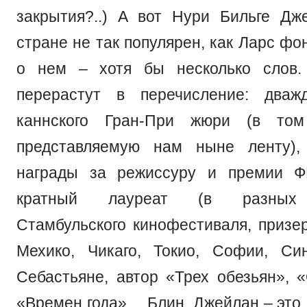
закрытия?..) А вот Нури Бильге Д
стране не так популярен, как Ларс фон
о нем – хотя бы несколько слов.
перерастут в перечисление: дваж
каннского Гран-При жюри (в то
представляемую нам ныне ленту)
награды за режиссуру и премии 
кратный лауреат (в разных 
Стамбульского кинофестиваля, призе
Мехико, Чикаго, Токио, Софии, Си
Себастьяне, автор «Трех обезьян», 
«Времен года»… Блин, Джейлан – это 