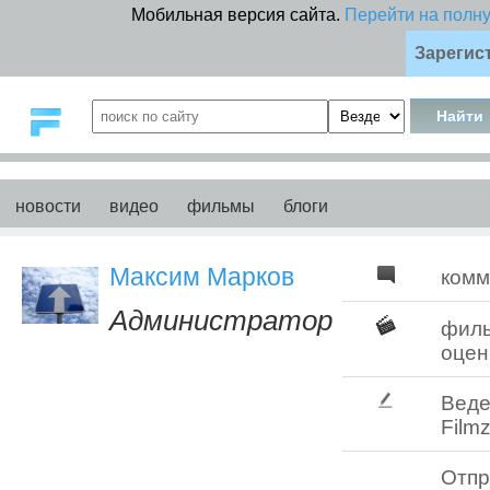
Мобильная версия сайта.
Перейти на полн
Зарегис
новости
видео
фильмы
блоги
Максим Марков
комм
Администратор
фил
оцен
Веде
Filmz
Отпр