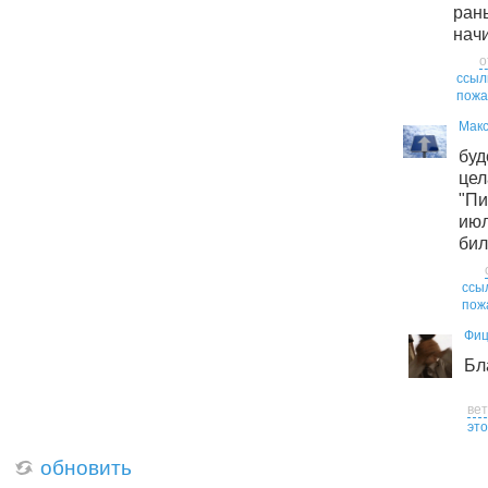
ра
начи
о
ссыл
пожа
Мак
буд
це
"П
июл
бил
ссы
пож
Фиц
Бл
ве
это
обновить