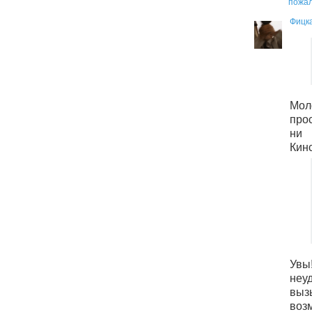
пожал
Фицк
М
про
ни 
Кинс
Увы
неу
вы
воз