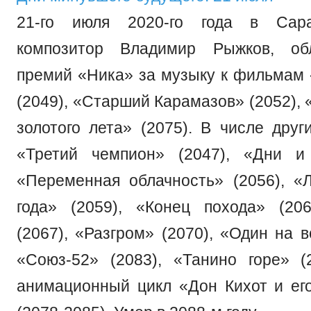
21-го июля 2020-го года в Сара
композитор Владимир Рыжков, об
премий «Ника» за музыку к фильмам 
(2049), «Старший Карамазов» (2052),
золотого лета» (2075). В числе друг
«Третий чемпион» (2047), «Дни и 
«Переменная облачность» (2056), «
года» (2059), «Конец похода» (20
(2067), «Разгром» (2070), «Один на в
«Союз-52» (2083), «Танино горе» (
анимационный цикл «Дон Кихот и ег