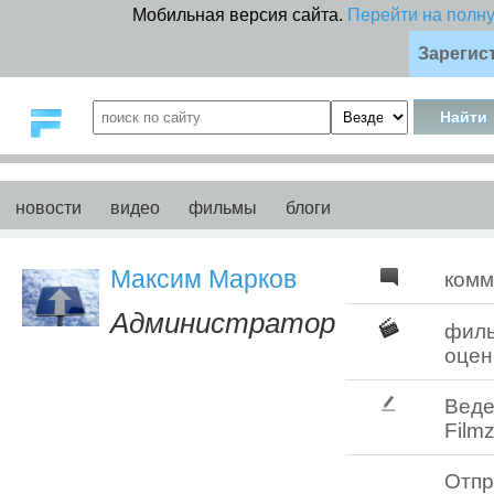
Мобильная версия сайта.
Перейти на полн
Зарегис
новости
видео
фильмы
блоги
Максим Марков
комм
Администратор
фил
оцен
Веде
Filmz
Отпр