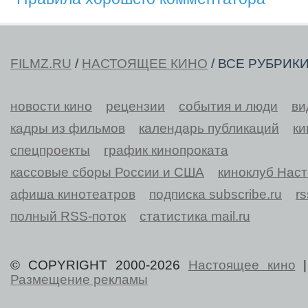
FILMZ.RU
/
НАСТОЯЩЕЕ КИНО
/ ВСЕ РУБРИК
новости кино
рецензии
события и люди
ви
кадры из фильмов
календарь публикаций
ки
спецпроекты
график кинопроката
кассовые сборы России и США
киноклуб Нас
афиша кинотеатров
подписка subscribe.ru
r
полный RSS-поток
статистика mail.ru
© COPYRIGHT 2000-2026
Настоящее кино
Размещение рекламы