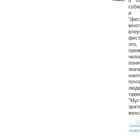
о т
соби
и п
"фес
мног
впе
фест
это,
пре
чел
поня
зн
наи
почт
люд
таки
"Му
зрит
женск
от
ссылк
пожал