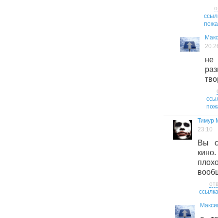
о
ссыл
пожа
Мак
20:2
не
р
тво
ссы
пож
Тимур 
23:10
Вы с
кино
плох
вооб
от
ссылк
Макси