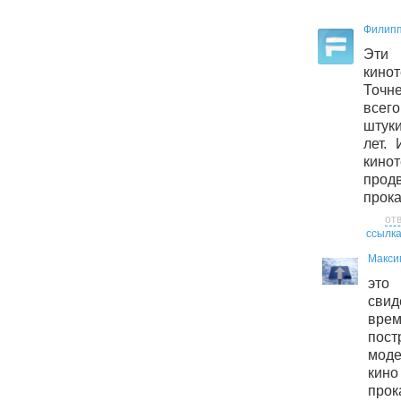
Филипп
Эти
кино
Точн
всег
штуки
лет.
кино
прод
прока
от
ссылк
Макси
эт
сви
вре
пос
моде
кин
прок