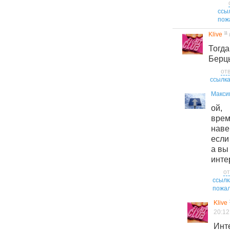
ссы
пож
11
Klive
Тогда
Берцы
от
ссылк
Макси
ой,
вре
нав
если 
а вы
инте
от
ссылк
пожал
Klive
20:12
Инт