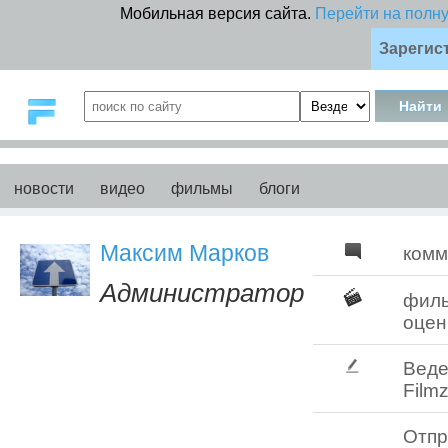
Мобильная версия сайта.
Перейти на полн
Зарегис
новости
видео
фильмы
блоги
Максим Марков
комм
Администратор
фил
оцен
Веде
Filmz
Отпр