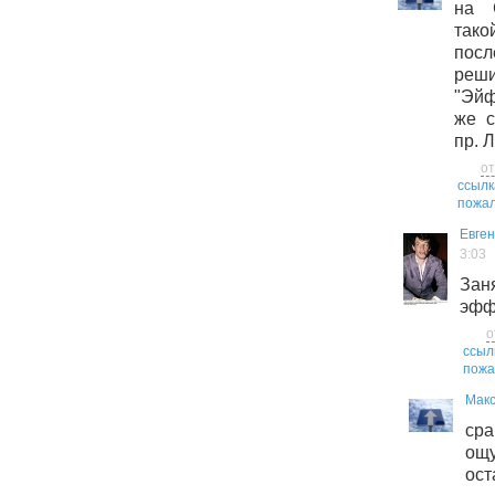
на 
тако
посл
ре
"Эйф
же с
пр. 
от
ссылк
пожал
Евген
3:03
Зан
эфф
о
ссыл
пожа
Мак
ср
ощ
ост