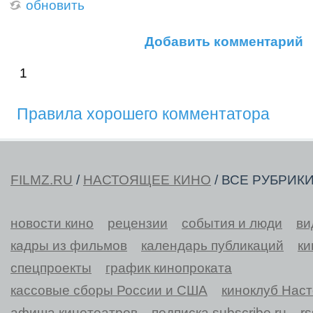
обновить
Добавить комментарий
1
Правила хорошего комментатора
FILMZ.RU
/
НАСТОЯЩЕЕ КИНО
/ ВСЕ РУБРИК
новости кино
рецензии
события и люди
ви
кадры из фильмов
календарь публикаций
ки
спецпроекты
график кинопроката
кассовые сборы России и США
киноклуб Нас
афиша кинотеатров
подписка subscribe.ru
r