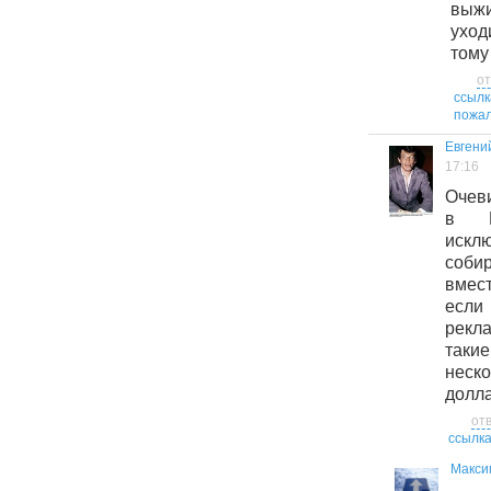
выжи
уход
тому
от
ссылк
пожал
Евгени
17:16
Очеви
в Р
иск
собир
вмест
если
рекл
таки
нес
долла
от
ссылк
Макси