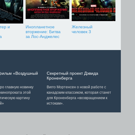
тер и
Инопланетное
Железный
вторжение: Битва
человек 3
а
за Лос-Анджелес
 фильм «Воздушный
Секретный проект Дэвида
Кроненберга
ро главную новинку
Вигго Мортенсен о новой работе с
 кинопроката этой
канадским классиком, которая станет
тическую картину
для Кроненберга «возвращением к
й»
истокам».