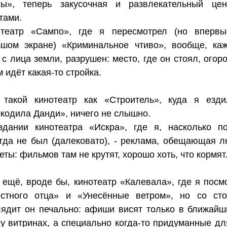
ны», теперь закусочная и развлекательный це
тами.
отеатр «Сампо», где я пересмотрел (но вперв
ьшом экране) «Криминальное чтиво», вообще, каж
 с лица земли, разрушен: место, где он стоял, огор
м идёт какая-то стройка.
 такой кинотеатр как «Строитель», куда я езд
кодила Данди», ничего не слышно.
здании кинотеатра «Искра», где я, насколько п
гда не был (далековато), - реклама, обещающая 
еты: фильмов там не крутят, хорошо хоть, что кормят
ещё, вроде бы, кинотеатр «Калевала», где я посм
ёстного отца» и «Унесённые ветром», но со ст
ядит он печально: афиши висят только в ближайш
у витринах, а специально когда-то придуманные дл