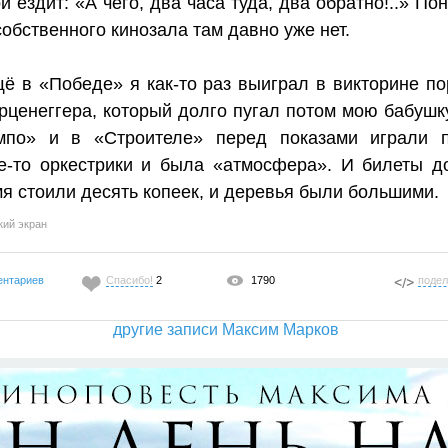
й ездит: «А чего, два часа туда, два обратно!..» Пон
собственного кинозала там давно уже нет.
ё в «Победе» я как-то раз выиграл в викторине по
ценеггера, который долго пугал потом мою бабушку
мпо» и в «Строителе» перед показами играли 
е-то оркестрики и была «атмосфера». И билеты д
я стоили десять копеек, и деревья были большими.
кий экран
ентариев
Спасибо!
2
1790
подел
другие записи Максим Марков