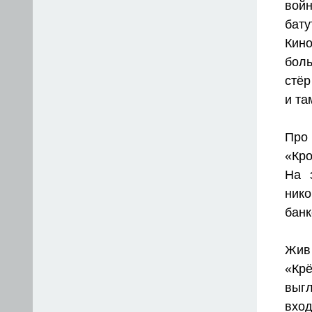
вой
бату
Кин
бол
стёр
и та
Про
«Кро
На 
нико
банк
Жив 
«Кр
выгл
вход