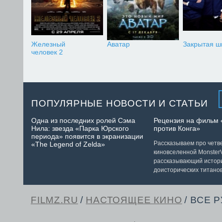
Железный
Аватар
Закрытая ш
человек 2
ПОПУЛЯРНЫЕ НОВОСТИ И СТАТЬИ
Одна из последних ролей Сэма
Рецензия на фильм 
Нила: звезда «Парка Юрского
против Конга»
периода» появится в экранизации
Рассказываем про чет
«The Legend of Zelda»
киновселенной MonsterV
рассказывающий истор
доисторических титанов
FILMZ.RU
/
НАСТОЯЩЕЕ КИНО
/ ВСЕ 