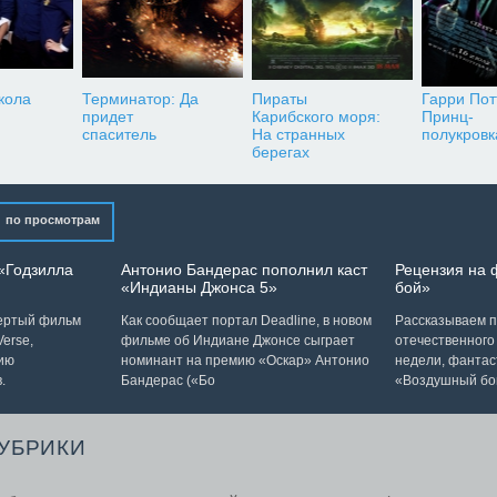
кола
Терминатор: Да
Пираты
Гарри Пот
придет
Карибского моря:
Принц-
спаситель
На странных
полукровк
берегах
по просмотрам
«Годзилла
Антонио Бандерас пополнил каст
Рецензия на
«Индианы Джонса 5»
бой»
вертый фильм
Как сообщает портал Deadline, в новом
Рассказываем п
erse,
фильме об Индиане Джонсе сыграет
отечественного
ию
номинант на премию «Оскар» Антонио
недели, фантас
.
Бандерас («Бо
«Воздушный бо
РУБРИКИ