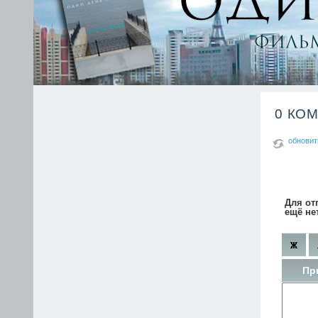
0 КО
обновит
Для от
ещё не
Пр