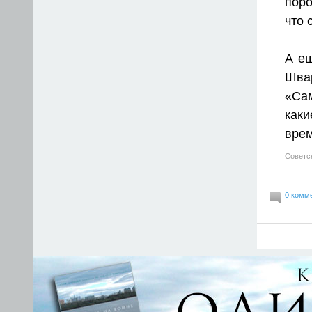
поро
что 
А ещ
Швар
«Са
каки
врем
Советс
0 комм