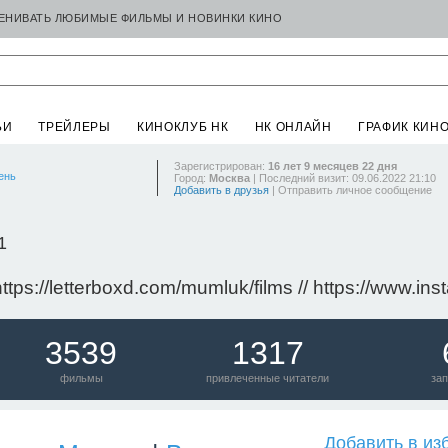
ЦЕНИВАТЬ ЛЮБИМЫЕ ФИЛЬМЫ И НОВИНКИ КИНО
ЬИ
ТРЕЙЛЕРЫ
КИНОКЛУБ НК
НК ОНЛАЙН
ГРАФИК КИН
Зарегистрирован:
16 лет 9 месяцев 22 дня
ень
Город:
Москва
| Последний визит: 09.06.2022 21:10
Добавить в друзья
|
Отправить личное сообщение
1
 https://letterboxd.com/mumluk/films // https://www
3539
1317
фильмы
привлеченные читатели
зап
Добавить в из