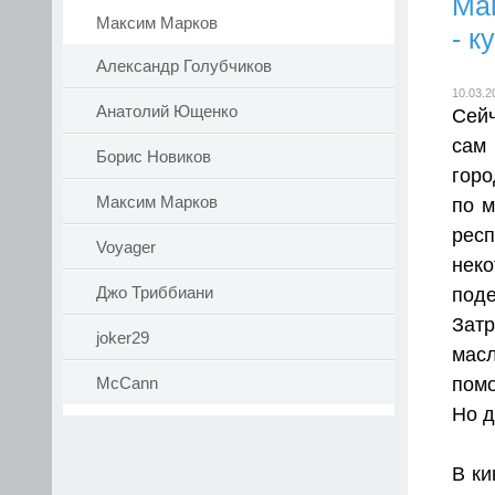
Ма
Максим Марков
- к
Александр Голубчиков
10.03.2
Анатолий Ющенко
Сейч
сам
Борис Новиков
горо
Максим Марков
по м
рес
Voyager
нек
Джо Триббиани
под
Затр
joker29
мас
помо
McCann
Но 
В ки