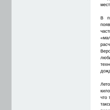
мест
В п
появ
час
«ма
расч
Веро
люб
тех
дож
Лет
кил
что 
такс