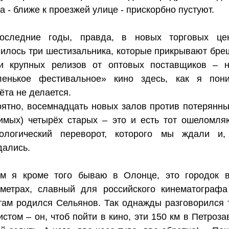
а - ближе к проезжей улице - прискорбно пустуют.
оследние годы, правда, в новых торговых це
илось три шестизальника, которые прикрывают бре
ти крупных релизов от оптовых поставщиков – 
ленькое фестивальное» кино здесь, как я пон
ёта не делается.
ятно, восемнадцать новых залов против потерянны
имых) четырёх старых – это и есть тот ошеломл
нологический переворот, которого мы ждали и,
дались.
ом я кроме того бываю в Олонце, это городок 
ометрах, славный для российского кинематографа
там родился Сельянов. Так однажды разговорился 
истом – он, чтоб пойти в кино, эти 150 км в Петроза