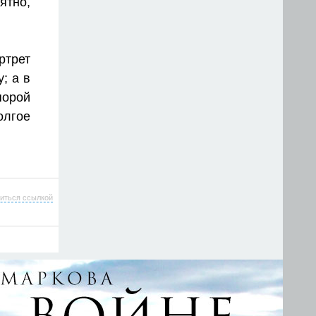
ятно,
ртрет
; а в
порой
олгое
иться ссылкой