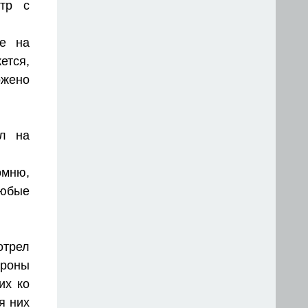
нтр с
ые на
ется,
ожено
ил на
омню,
любые
.
отрел
ороны
их ко
я них