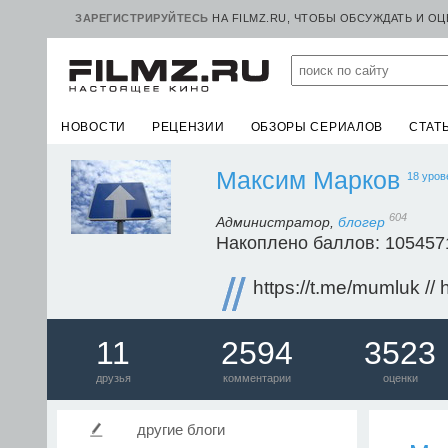
ЗАРЕГИСТРИРУЙТЕСЬ
НА FILMZ.RU, ЧТОБЫ ОБСУЖДАТЬ И О
НОВОСТИ
РЕЦЕНЗИИ
ОБЗОРЫ СЕРИАЛОВ
СТАТ
Максим Марков
18 уров
604
Администратор,
блогер
Накоплено баллов: 105457
https://t.me/mumluk //
11
2594
3523
друзья
комментарии
оценки
другие блоги