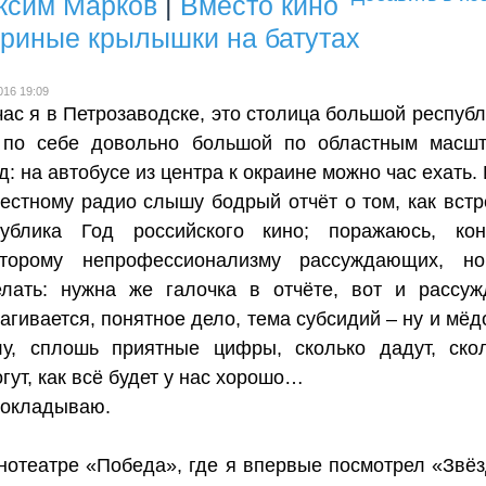
ксим Марков
|
Вместо кино
уриные крылышки на батутах
016 19:09
ас я в Петрозаводске, это столица большой республ
 по себе довольно большой по областным масш
д: на автобусе из центра к окраине можно час ехать. 
естному радио слышу бодрый отчёт о том, как встр
публика Год российского кино; поражаюсь, кон
оторому непрофессионализму рассуждающих, н
елать: нужна же галочка в отчёте, вот и рассуж
агивается, понятное дело, тема субсидий – ну и мёд
лу, сплошь приятные цифры, сколько дадут, ско
гут, как всё будет у нас хорошо…
докладываю.
нотеатре «Победа», где я впервые посмотрел «Звё