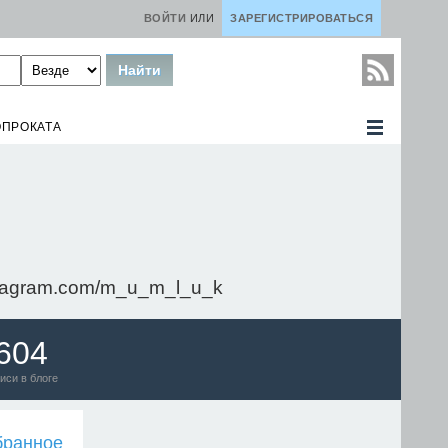
ВОЙТИ
ИЛИ
ЗАРЕГИСТРИРОВАТЬСЯ
ОПРОКАТА
.instagram.com/m_u_m_l_u_k
604
иси в блоге
бранное