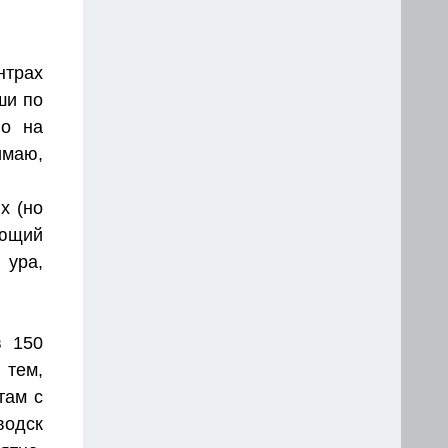
нтрах
ши по
но на
имаю,
х (но
яющий
 ура,
в 150
 тем,
там с
водск