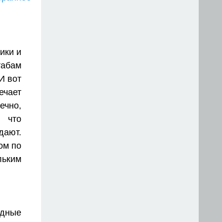
ики и
табам
И вот
ечает
ечно,
о что
дают.
ом по
льким
здные