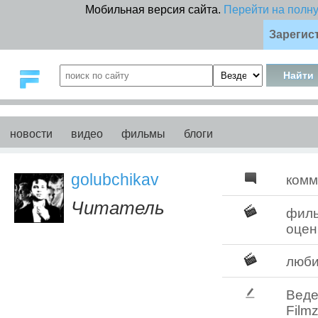
Мобильная версия сайта.
Перейти на полн
Зарегис
новости
видео
фильмы
блоги
golubchikav
комм
Читатель
фил
оцен
люб
Веде
Filmz