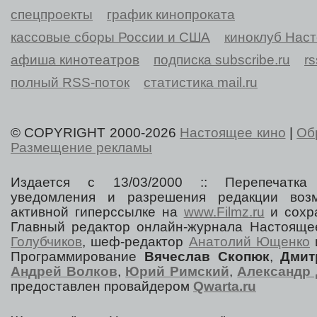
спецпроекты
график кинопроката
кассовые сборы России и США
киноклуб Нас
афиша кинотеатров
подписка subscribe.ru
r
полный RSS-поток
статистика mail.ru
© COPYRIGHT 2000-2026
Настоящее кино
|
Об
Размещение рекламы
Издается с 13/03/2000 :: Перепечатка
уведомления и разрешения редакции воз
активной гиперссылке на
www.Filmz.ru
и сохра
Главный редактор онлайн-журнала Настоя
Голубчиков
, шеф-редактор
Анатолий Ющенко
Программирование
Вячеслав Скопюк
,
Дмит
Андрей Волков
,
Юрий Римский
,
Александр 
предоставлен провайдером
Qwarta.ru