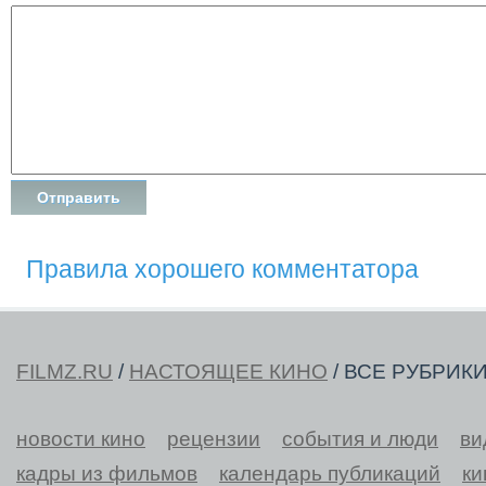
Правила хорошего комментатора
FILMZ.RU
/
НАСТОЯЩЕЕ КИНО
/ ВСЕ РУБРИК
новости кино
рецензии
события и люди
ви
кадры из фильмов
календарь публикаций
ки