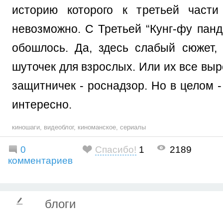
историю которого к третьей части
невозможно. С Третьей “Кунг-фу панд
обошлось. Да, здесь слабый сюжет,
шуточек для взрослых. Или их все вы
защитничек - роснадзор. Но в целом 
интересно.
киношаги
,
видеоблог
,
киноманское
,
сериалы
0
Спасибо!
1
2189
комментариев
блоги