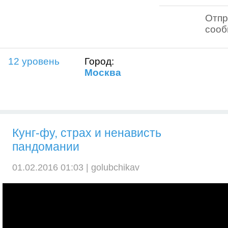
Отпр
соо
12 уровень
Город:
Москва
Кунг-фу, страх и ненависть
пандомании
01.02.2016 01:03 |
golubchikav