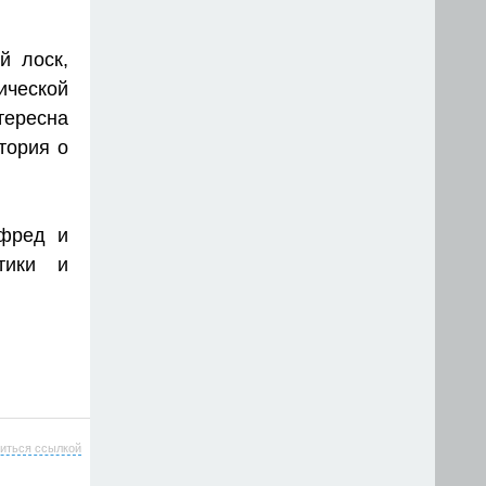
й лоск,
ической
тересна
тория о
фред и
тики и
иться ссылкой