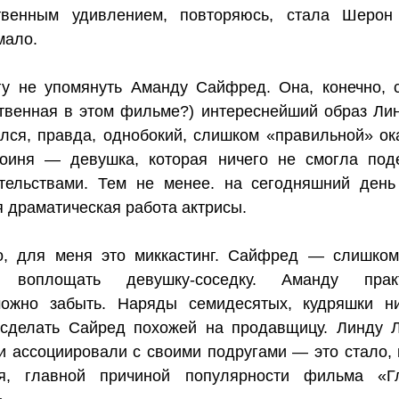
твенным удивлением, повторяюсь, стала Шерон
мало.
у не упомянуть Аманду Сайфред. Она, конечно, 
твенная в этом фильме?) интереснейший образ Ли
лся, правда, однобокий, слишком «правильной» ок
роиня — девушка, которая ничего не смогла под
ятельствами. Тем не менее. на сегодняшний ден
 драматическая работа актрисы.
о, для меня это миккастинг. Сайфред — слишком
 воплощать девушку-соседку. Аманду практ
можно забыть. Наряды семидесятых, кудряшки н
 сделать Сайред похожей на продавщицу. Линду 
и ассоциировали с своими подругами — это стало, 
ся, главной причиной популярности фильма «Г