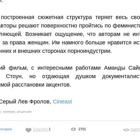
».
построенная сюжетная структура теряет весь сво
авторы решают поверхностно пройтись по феминист
ляющей. Возникает ощущение, что авторам не ин
 за права женщин. Им намного больше нравится ис
нних и внешних сторонах порноиндустрии.
ий фильм, с интересными работами Аманды Сай
 Стоун, но отдающая душком документалис
мой расстановки акцентов.
 Серый Лев Фролов,
Cineast
с
,
мнение
,
рецензия
ентария
Спасибо!
1
2701
подел