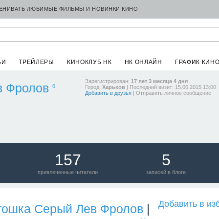
ЦЕНИВАТЬ ЛЮБИМЫЕ ФИЛЬМЫ И НОВИНКИ КИНО
ЬИ
ТРЕЙЛЕРЫ
КИНОКЛУБ НК
НК ОНЛАЙН
ГРАФИК КИН
Зарегистрирован:
17 лет 3 месяца 4 дня
в Фролов
6
Город:
Харьков
| Последний визит: 15.06.2015 13:00
Добавить в друзья
|
Отправить личное сообщение
157
5
привлеченные читатели
записей в блоге
Добавить в из
тошка Серый Лев Фролов
|