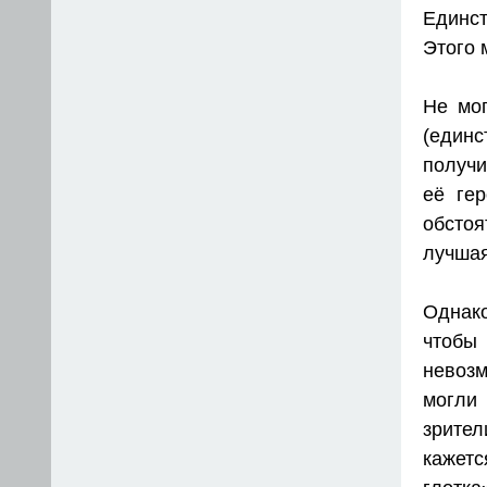
Единс
Этого 
Не мог
(единс
получи
её ге
обсто
лучшая
Однак
чтобы
невоз
могли
зрител
кажет