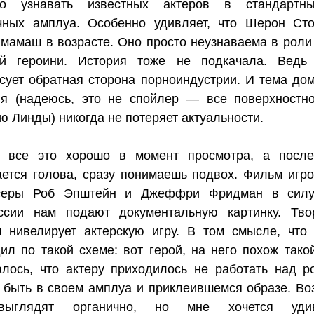
но узнавать известных актеров в стандартн
чных амплуа. Особенно удивляет, что Шерон Ст
 мамаш в возрасте. Оно просто неузнаваема в роли
ой героини. История тоже не подкачала. Ведь
сует обратная сторона порноиндустрии. И тема до
ия (надеюсь, это не спойлер — все поверхностн
ю Линды) никогда не потеряет актуальности.
о все это хорошо в момент просмотра, а после
ется голова, сразу понимаешь подвох. Фильм игро
серы Роб Эпштейн и Джеффри Фридман в силу
ссии нам подают документальную картинку. Тво
 нивелирует актерскую игру. В том смысле, что 
ил по такой схеме: вот герой, на него похож такой
лось, что актеру приходилось не работать над р
 быть в своем амплуа и приклеившемся образе. Во
ыглядят органично, но мне хочется удив