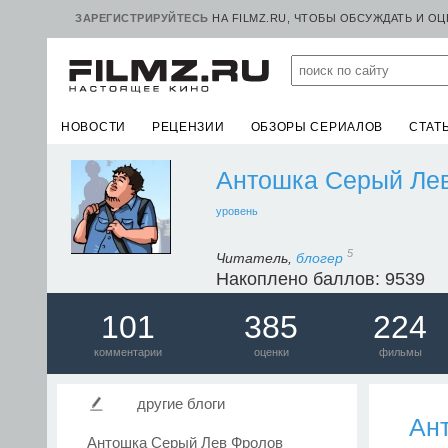
ЗАРЕГИСТРИРУЙТЕСЬ
НА FILMZ.RU, ЧТОБЫ ОБСУЖДАТЬ И О
НОВОСТИ
РЕЦЕНЗИИ
ОБЗОРЫ СЕРИАЛОВ
СТАТ
Антошка Серый Ле
уровень
5
Читатель,
блогер
Накоплено баллов: 9539
101
385
224
комментарии
оценки
фильмы
другие блоги
Ан
Антошка Серый Лев Фролов