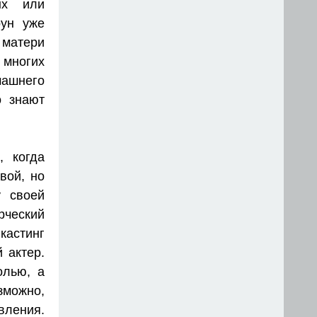
ых или
оун уже
 матери
 многих
машнего
о знают
, когда
вой, но
 своей
рческий
кастинг
 актер.
олью, а
зможно,
ления.