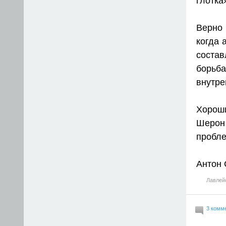
глотка
Верно 
когда 
состав
борьба
внутре
Хорош
Шерон
пробле
Антон
Лавлей
3 комм