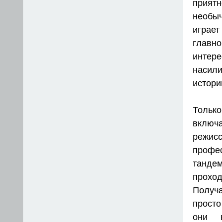
прият
необы
играет
главн
интере
насил
истори
Тольк
включа
режис
профе
тандем
проход
Получа
просто
они в