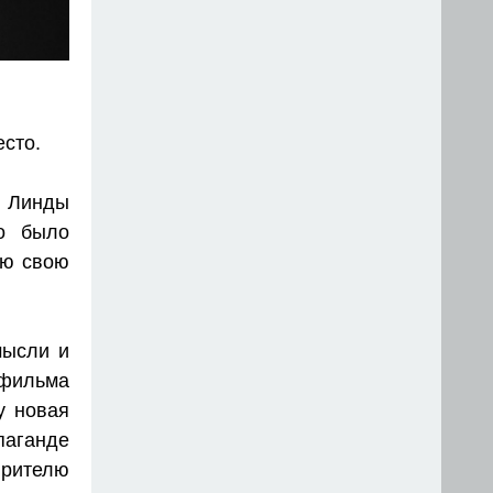
есто.
 Линды
но было
сю свою
мысли и
 фильма
у новая
паганде
Зрителю