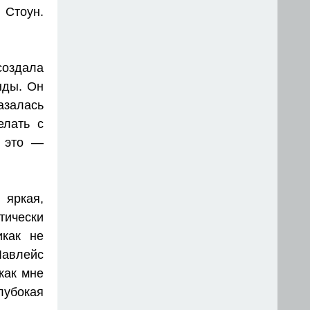
 Стоун.
создала
нды. Он
азалась
елать с
ь это —
 яркая,
ически
икак не
Лавлейс
как мне
лубокая