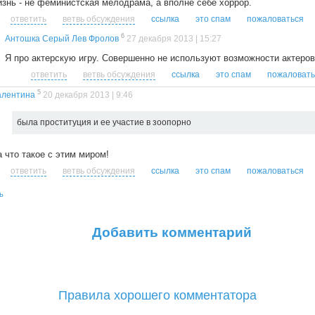
изнь - не феминистская мелодрама, а вполне себе хоррор.
ответить
ветвь обсуждения
ссылка
это спам
пожаловаться
6
Антошка Серый Лев Фролов
27 декабря 2013 | 15:27
Я про актерскую игру. Совершенно не используют возможности актеров
ответить
ветвь обсуждения
ссылка
это спам
пожаловать
5
алентина
20 декабря 2013 | 9:46
была проституция и ее участие в зоопорно
 что такое с этим миром!
ответить
ветвь обсуждения
ссылка
это спам
пожаловаться
ь
Добавить комментарий
Правила хорошего комментатора