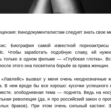
ецензия: Кинодокументалистам следует знать свое м
сис: Биография самой известной порноактрисы
йс. Чтобы заработать подобную славу, ей нуж
ь только в одном фильме — «Глубокая глотка». В
после этого она посвятила борьбе за права женщин.
 «Лавлейс» вызвал у меня очень неоднозначные 
а. В нем вроде бы все хорошо: кусочки успешного
есте, злободневная тема — поднята. Ведь на нос
льная революция (да, я про российский закон о про
лых браков). При этом очень сильный кастинг. 