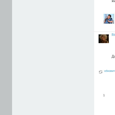
ж
В
Да
обновит
1