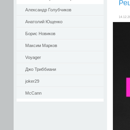
Ре
Александр Голубчиков
14.12.2
Анатолий Ющенко
Борис Новиков
Максим Марков
Voyager
Джо Триббиани
joker29
McCann