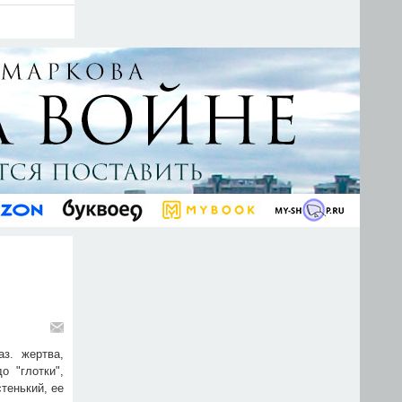
аз. жертва,
о "глотки",
тенький, ее