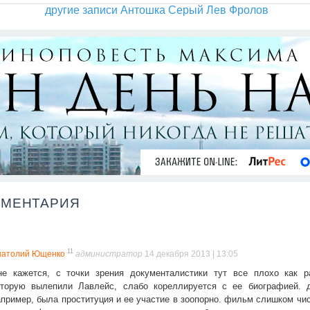
другие записи Антошка Серый Лев Фролов
ММЕНТАРИЯ
11
натолий Ющенко
администратор
14 декабря 2013 | 13:05
не кажется, с точки зрения документалистики тут все плохо как р
оторую вылепили Лавлейс, слабо кореллируется с ее биографией. д
апример, была проституция и ее участие в зоопорно. фильм слишком чис