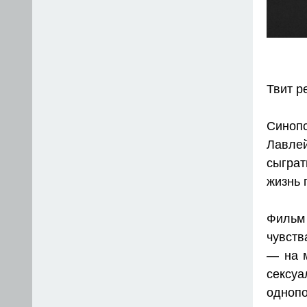
Твит р
Синоп
Лавле
сыграт
жизнь 
Фильм
чувств
— на м
сексуа
однопо