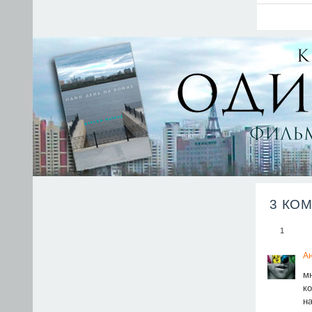
3 КО
1
А
м
к
н