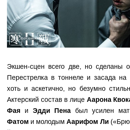
Экшен-сцен всего две, но сделаны о
Перестрелка в тоннеле и засада на 
хоть и аскетично, но безумно стиль
Актерский состав в лице
Аарона Квок
Фая
и
Эдди Пена
был усилен ма
Фатом
и молодым
Аарифом Ли
(«Брюс