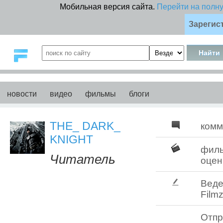
Мобильная версия сайта.
Перейти на полн
Зарегис
новости
видео
фильмы
блоги
THE_ DARK_
комм
KNIGHT
фил
Читатель
оцен
Веде
Filmz
Отпр