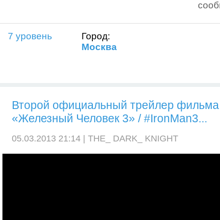
соо
7 уровень
Город:
Москва
Второй официальный трейлер фильма
«Железный Человек 3» / #IronMan3...
05.03.2013 21:14 |
THE_ DARK_ KNIGHT