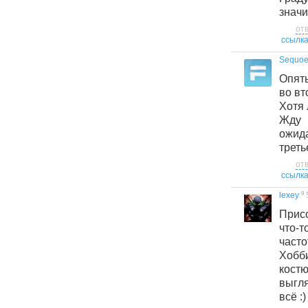
значи
от
ссылк
Sequoe
Опят
во вт
Хотя 
Жду 
ожи
треть
от
ссылк
9
lexey
Прис
что-т
часто
Хобб
кост
выгл
всё :)