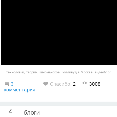
технологии
,
творим
,
киноманское
,
Голливуд в Москве
,
видеоблог
3
Спасибо!
2
3008
комментария
блоги