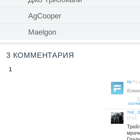
AgCooper
Maelgon
3 КОММЕНТАРИЯ
1
8
RK
5 
Комм
о
ссылк
THE_ 
17:53
Трей
мрач
Град