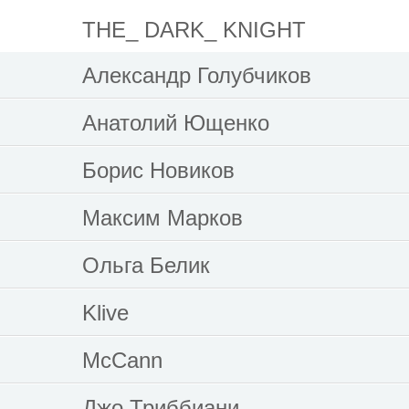
THE_ DARK_ KNIGHT
Александр Голубчиков
Анатолий Ющенко
Борис Новиков
Максим Марков
Ольга Белик
Klive
McCann
Джо Триббиани