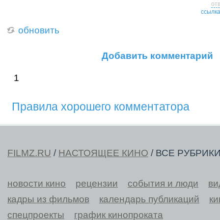
от
ссылк
обновить
Добавить комментарий
1
Правила хорошего комментатора
FILMZ.RU
/
НАСТОЯЩЕЕ КИНО
/ ВСЕ РУБРИК
новости кино
рецензии
события и люди
ви
кадры из фильмов
календарь публикаций
ки
спецпроекты
график кинопроката