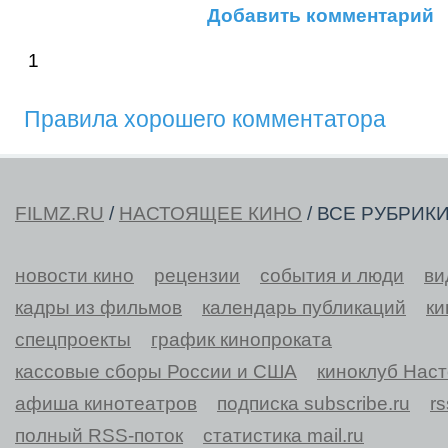
Добавить комментарий
1
Правила хорошего комментатора
FILMZ.RU
/
НАСТОЯЩЕЕ КИНО
/ ВСЕ РУБРИК
новости кино
рецензии
события и люди
ви
кадры из фильмов
календарь публикаций
ки
спецпроекты
график кинопроката
кассовые сборы России и США
киноклуб Нас
афиша кинотеатров
подписка subscribe.ru
r
полный RSS-поток
статистика mail.ru