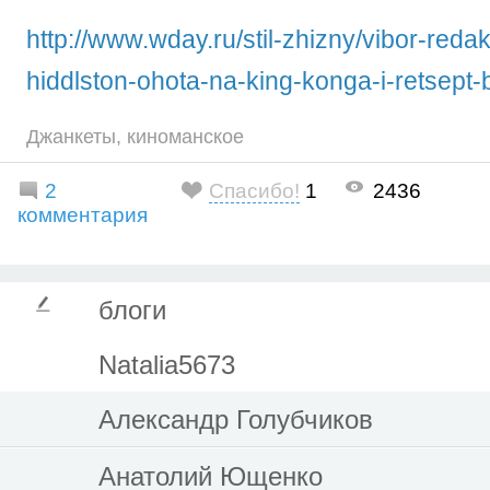
http://www.wday.ru/stil-zhizny/vibor-redak
hiddlston-ohota-na-king-konga-i-retsept-
Джанкеты
,
киноманское
2
Спасибо!
1
2436
комментария
блоги
Natalia5673
Александр Голубчиков
Анатолий Ющенко