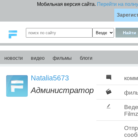
Мобильная версия сайта.
Перейти на полн
Зарегис
новости
видео
фильмы
блоги
Natalia5673
комм
Администратор
фил
Веде
Filmz
Отпр
соо