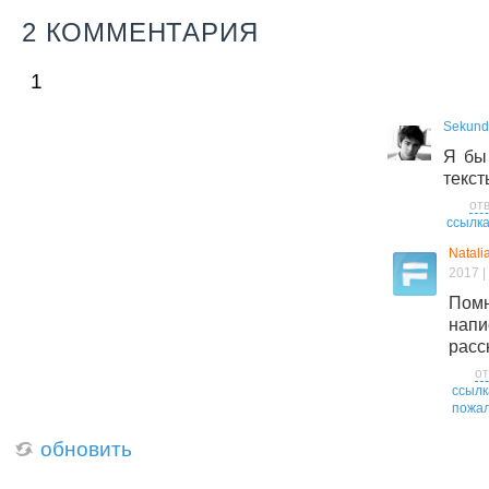
2 КОММЕНТАРИЯ
1
Sekund
Я бы
текст
от
ссылк
Natali
2017 |
Пом
нап
расс
от
ссылк
пожал
обновить