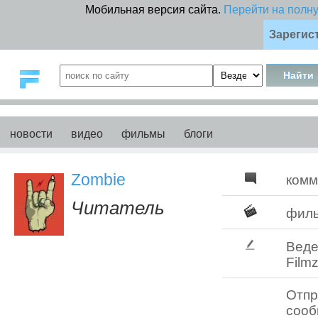
Мобильная версия сайта.
Перейти на полн
Зарегис
новости
видео
фильмы
блоги
Zombiе
комм
Читатель
фил
Веде
Filmz
Отпр
соо