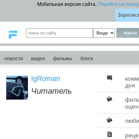
Мобильная версия сайта.
Перейти на полн
Зарегис
новости
видео
фильмы
блоги
IgRoman
комм
дня
Читатель
фил
оцен
люб
реце