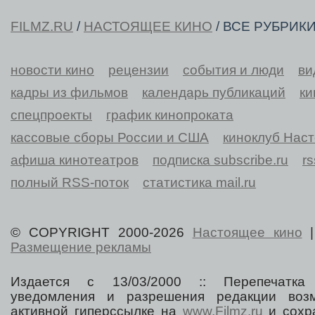
FILMZ.RU
/
НАСТОЯЩЕЕ КИНО
/ ВСЕ РУБРИК
новости кино
рецензии
события и люди
ви
кадры из фильмов
календарь публикаций
ки
спецпроекты
график кинопроката
кассовые сборы России и США
киноклуб Нас
афиша кинотеатров
подписка subscribe.ru
r
полный RSS-поток
статистика mail.ru
© COPYRIGHT 2000-2026
Настоящее кино
Размещение рекламы
Издается с 13/03/2000 :: Перепечатка
уведомления и разрешения редакции воз
активной гиперссылке на
www.Filmz.ru
и сохра