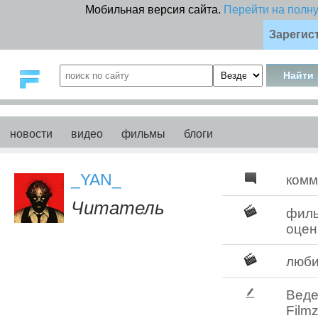
Мобильная версия сайта.
Перейти на полн
Зарегис
новости
видео
фильмы
блоги
_YAN_
комм
Читатель
фил
оцен
люб
Веде
Filmz