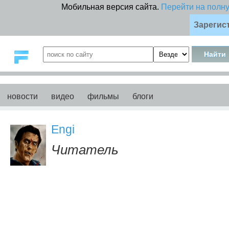
Мобильная версия сайта.
Перейти на полн
Зарегис
новости
видео
фильмы
блоги
Engi
Читатель