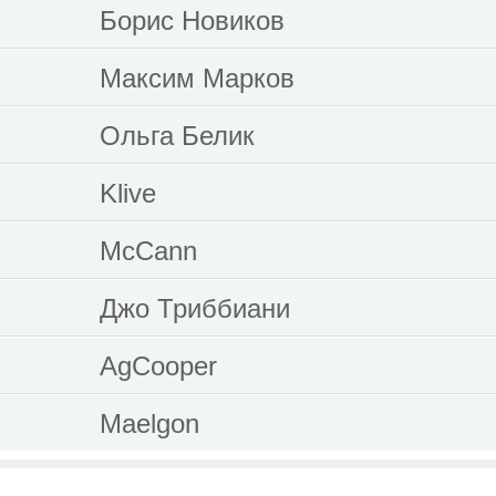
Борис Новиков
Максим Марков
Ольга Белик
Klive
McCann
Джо Триббиани
AgCooper
Maelgon