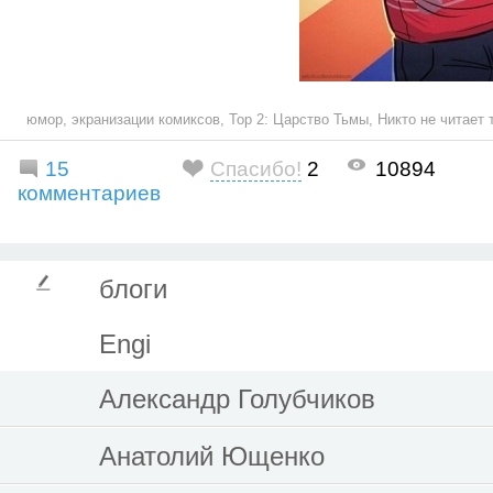
юмор
,
экранизации комиксов
,
Тор 2: Царство Тьмы
,
Никто не читает 
15
Спасибо!
2
10894
комментариев
блоги
Engi
Александр Голубчиков
Анатолий Ющенко