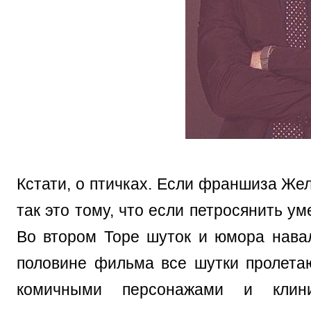
Кстати, о птичках. Если франшиза Жел
так это тому, что если петросянить ум
Во втором Торе шуток и юмора навал
половине фильма все шутки пролета
комичными персонажами и клинич