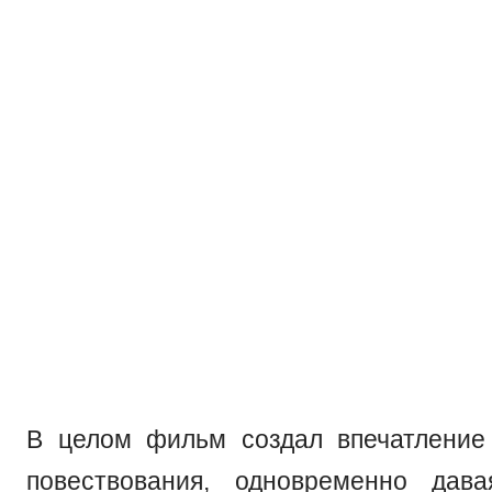
обыграется тот момент, что "Дэнни" 
что Уолтер - это Дэвид? Как она выжив
точно знаем, что скорее всего - она м
уже не она и она погибнет как и Шоу д
свое время делали ставки, что Шо
Риппли)?
P.S. Эпизод с краном-рукой вы
реверансом к Камероновским "Чужим"
Риппли в костюме погрузчика с Короле
В целом фильм создал впечатление
повествования, одновременно дава