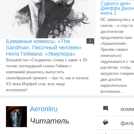
Судного дня»
Джеффа Джон
книга 1
DC замахнулись н
святое – и спустя
десятилетие
продолжили-таки
Бумажные комиксы. «The
1
«Хранителей».
Sandman. Песочный человек»
Причём сиквел
Нила Геймана: «Увертюра»
изначально
Волшебство «Сэндмена» снова с нами: к 25-
задумывался с та
летию легендарной сказки Гейман с
расчётом, чтобы
компанией решились выпустить
аккуратно соедин
своеобразный приквел – про то, как в начале
две доселе
ХХ века Морфей спас всю нашу
параллельных
вселенную!..
вселенных…
Aeronliru
комм
Читатель
фил