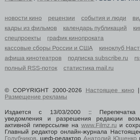
новости кино
рецензии
события и люди
ви
кадры из фильмов
календарь публикаций
ки
спецпроекты
график кинопроката
кассовые сборы России и США
киноклуб Нас
афиша кинотеатров
подписка subscribe.ru
r
полный RSS-поток
статистика mail.ru
© COPYRIGHT 2000-2026
Настоящее кино
Размещение рекламы
Издается с 13/03/2000 :: Перепечатка
уведомления и разрешения редакции воз
активной гиперссылке на
www.Filmz.ru
и сохра
Главный редактор онлайн-журнала Настоя
Голубчиков
, шеф-редактор
Анатолий Ющенко