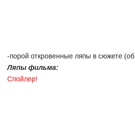
-для чего в начале фильма была по
участием гомосексуальной пары 
дальше в фильме к их отношени
вернулись?
-порой откровенные ляпы в сюжете (об
Ляпы фильма:
Спойлер!
-эпизод с ремонтом Солнечно
при всех технологиях будущего 
используется стандартный карабин?!
-эпизод с приземлением челнока.
технологиях с борта корабля или ч