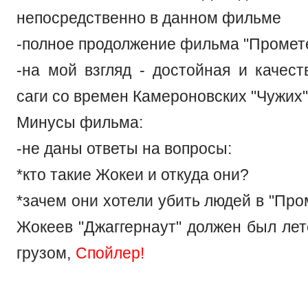
непосредственно в данном фильме
-полное продолжение фильма "Промет
-на мой взгляд - достойная и качест
саги со времен Камероновских "Чужих"
Минусы фильма:
-не даны ответы на вопросы:
*кто такие Жокеи и откуда они?
*зачем они хотели убить людей в "Про
Жокеев "Джаггернаут" должен был лет
грузом,
Спойлер!
который Дэвид скину
храм)
*кто жил на планетоиде-храме?