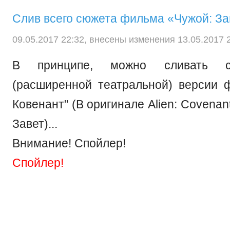
Слив всего сюжета фильма «Чужой: За
09.05.2017 22:32, внесены изменения 13.05.2017 2
В принципе, можно сливать с
(расширенной театральной) версии 
Ковенант" (В оригинале Alien: Covenant
Завет)...
Внимание! Спойлер!
Спойлер!
Начинается фильм сцен
стареющий Питер Уэйланд ведет бесе
Дэвидом, которая касается создател
Созидание может быть не только ф