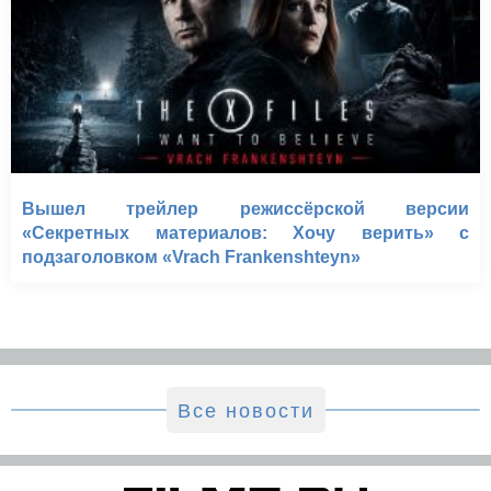
Вышел трейлер режиссёрской версии
«Секретных материалов: Хочу верить» с
подзаголовком «Vrach Frankenshteyn»
Все новости