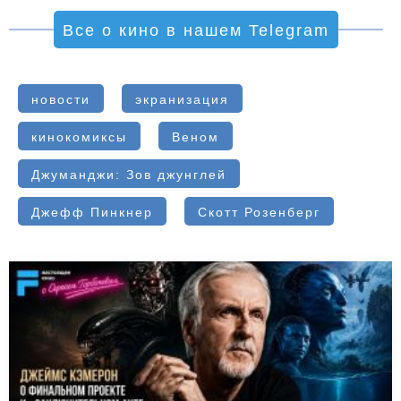
Все о кино в нашем Telegram
новости
экранизация
кинокомиксы
Веном
Джуманджи: Зов джунглей
Джефф Пинкнер
Скотт Розенберг